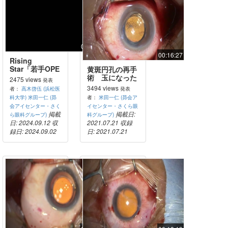
00:26:59
00:16:27
Rising
Star「若手OPE
黄斑円孔の再手
談義 特別編 米
術 玉になった
2475 views
発表
田先生編」
ILMでホールイ
3494 views
者：
高木啓伍 (浜松医
発表
ンワン
科大学)
米田一仁 (昴
者：
米田一仁 (昴会ア
会アイセンター・さく
イセンター・さくら眼
掲載
掲載日:
ら眼科グループ)
科グループ)
日: 2024.09.12
収
2021.07.21
収録
録日: 2024.09.02
日: 2021.07.21