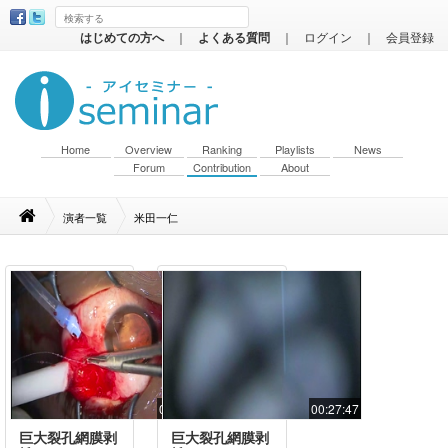
はじめての方へ
｜
よくある質問
｜
ログイン
｜
会員登録
Home
Overview
Ranking
Playlists
News
Forum
Contribution
About
演者一覧
米田一仁
00:10:03
00:27:47
巨大裂孔網膜剥
巨大裂孔網膜剥