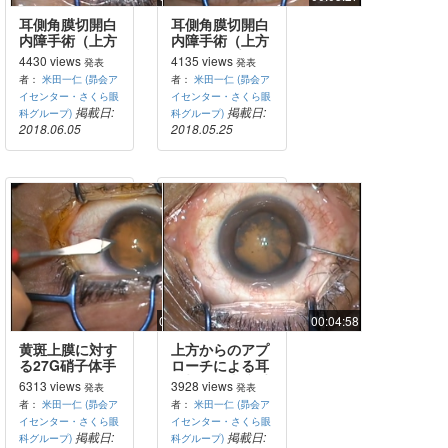
耳側角膜切開白
耳側角膜切開白
内障手術（上方
内障手術（上方
からのアプロー
からのアプロー
4430 views
4135 views
発表
発表
チ）
チ）
者：
米田一仁 (昴会ア
者：
米田一仁 (昴会ア
イセンター・さくら眼
イセンター・さくら眼
掲載日:
掲載日:
科グループ)
科グループ)
2018.06.05
2018.05.25
00:24:56
00:04:58
黄斑上膜に対す
上方からのアプ
る27G硝子体手
ローチによる耳
術
側切開白内障手
6313 views
3928 views
発表
発表
術
者：
米田一仁 (昴会ア
者：
米田一仁 (昴会ア
イセンター・さくら眼
イセンター・さくら眼
掲載日:
掲載日:
科グループ)
科グループ)