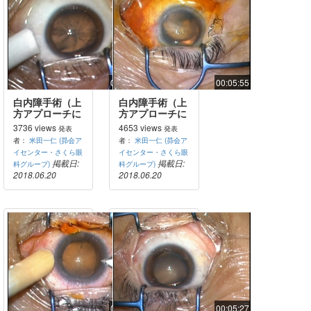
00:04:38
00:05:55
白内障手術（上
白内障手術（上
方アプローチに
方アプローチに
よる耳側角膜切
よる耳側角膜切
3736 views
4653 views
発表
発表
開）
開）
者：
米田一仁 (昴会ア
者：
米田一仁 (昴会ア
イセンター・さくら眼
イセンター・さくら眼
掲載日:
掲載日:
科グループ)
科グループ)
2018.06.20
2018.06.20
00:06:07
00:05:27