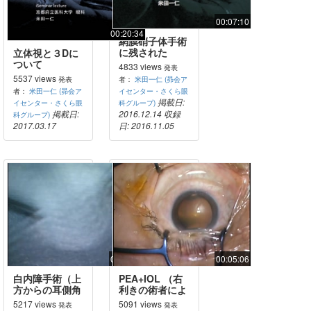
00:07:10
00:20:34
網膜硝子体手術
に残された
立体視と３Dに
innovation
ついて
4833 views
発表
5537 views
発表
者：
米田一仁 (昴会ア
者：
米田一仁 (昴会ア
イセンター・さくら眼
掲載日:
イセンター・さくら眼
科グループ)
掲載日:
2016.12.14
収録
科グループ)
2017.03.17
日: 2016.11.05
00:06:04
00:05:06
白内障手術（上
PEA+IOL （右
方からの耳側角
利きの術者によ
膜切開）
る左手による超
5217 views
5091 views
発表
発表