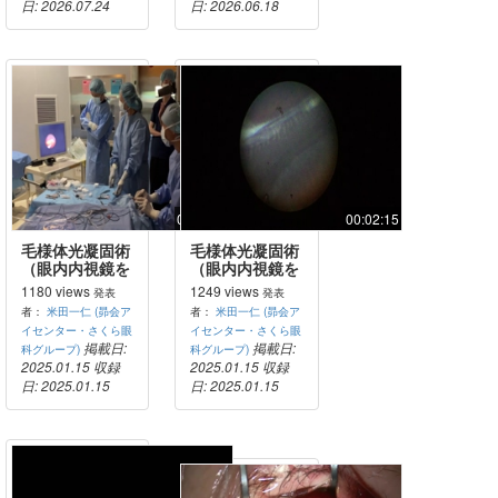
日: 2026.07.24
日: 2026.06.18
00:01:18
00:02:15
毛様体光凝固術
毛様体光凝固術
（眼内内視鏡を
（眼内内視鏡を
用いるもの）の
用いるもの）の
1180 views
1249 views
発表
発表
Pars Planaアプ
Pars Planaアプ
者：
米田一仁 (昴会ア
者：
米田一仁 (昴会ア
ローチのコツ
ローチのコツ
イセンター・さくら眼
イセンター・さくら眼
ECP外観映像
ECP内視鏡映像
掲載日:
掲載日:
科グループ)
科グループ)
2025.01.15
収録
2025.01.15
収録
日: 2025.01.15
日: 2025.01.15