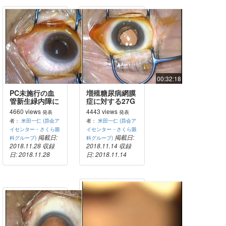
00:08:16
00:32:18
PC未施行の血
増殖糖尿病網膜
管新生緑内障に
症に対する27G
対する術中
硝子体手術
4660 views
4443 views
発表
発表
PRPC完成
者：
米田一仁 (昴会ア
者：
米田一仁 (昴会ア
イセンター・さくら眼
イセンター・さくら眼
掲載日:
掲載日:
科グループ)
科グループ)
2018.11.28
収録
2018.11.14
収録
日: 2018.11.28
日: 2018.11.14