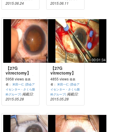
2015.06.24
2015.06.11
00:13:11
00:01:34
【27G
【27G
vitrectomy】
vitrectomy】
PDRによる軽度
PDR（NVG、
5958 views
4855 views
発表
発表
な増殖膜処理
TLE後）
者：
米田一仁 (昴会ア
者：
米田一仁 (昴会ア
イセンター・さくら眼
イセンター・さくら眼
掲載日:
掲載日:
科グループ)
科グループ)
2015.05.28
2015.05.28