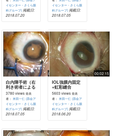
イセンター・さくら眼
イセンター・さくら眼
掲載日:
掲載日:
科グループ)
科グループ)
2018.07.20
2018.07.05
00:04:52
00:02:15
白内障手術（右
IOL強膜内固定
利き術者による
+虹彩縫合
左手でのUS操
3780 views
5603 views
発表
発表
作）
者：
米田一仁 (昴会ア
者：
米田一仁 (昴会ア
イセンター・さくら眼
イセンター・さくら眼
掲載日:
掲載日:
科グループ)
科グループ)
2018.07.05
2018.06.20