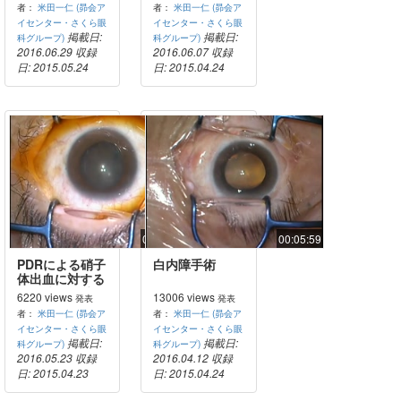
音波
者：
米田一仁 (昴会ア
者：
米田一仁 (昴会ア
イセンター・さくら眼
イセンター・さくら眼
掲載日:
掲載日:
科グループ)
科グループ)
2016.06.29
収録
2016.06.07
収録
日: 2015.05.24
日: 2015.04.24
00:39:36
00:05:59
PDRによる硝子
白内障手術
体出血に対する
27G硝子体手術
6220 views
13006 views
発表
発表
者：
米田一仁 (昴会ア
者：
米田一仁 (昴会ア
イセンター・さくら眼
イセンター・さくら眼
掲載日:
掲載日:
科グループ)
科グループ)
2016.05.23
収録
2016.04.12
収録
日: 2015.04.23
日: 2015.04.24