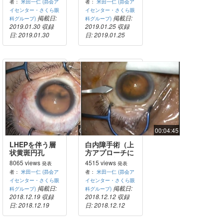
者：
米田一仁 (昴会ア
者：
米田一仁 (昴会ア
イセンター・さくら眼
イセンター・さくら眼
掲載日:
掲載日:
科グループ)
科グループ)
2019.01.30
収録
2019.01.25
収録
日: 2019.01.30
日: 2019.01.25
00:35:06
00:04:45
LHEPを伴う層
白内障手術（上
状黄斑円孔
方アプローチに
よる耳側切開）
8065 views
4515 views
発表
発表
者：
米田一仁 (昴会ア
者：
米田一仁 (昴会ア
イセンター・さくら眼
イセンター・さくら眼
掲載日:
掲載日:
科グループ)
科グループ)
2018.12.19
収録
2018.12.12
収録
日: 2018.12.19
日: 2018.12.12