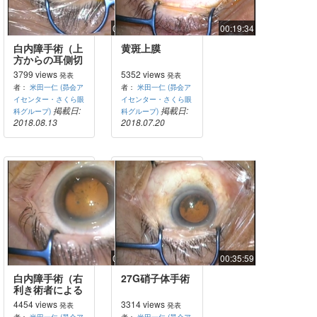
00:05:34
00:19:34
白内障手術（上
黄斑上膜
方からの耳側切
開）
3799 views
5352 views
発表
発表
者：
米田一仁 (昴会ア
者：
米田一仁 (昴会ア
イセンター・さくら眼
イセンター・さくら眼
掲載日:
掲載日:
科グループ)
科グループ)
2018.08.13
2018.07.20
00:05:29
00:35:59
白内障手術（右
27G硝子体手術
利き術者による
左手のUS操
4454 views
3314 views
発表
発表
作）
者：
米田一仁 (昴会ア
者：
米田一仁 (昴会ア