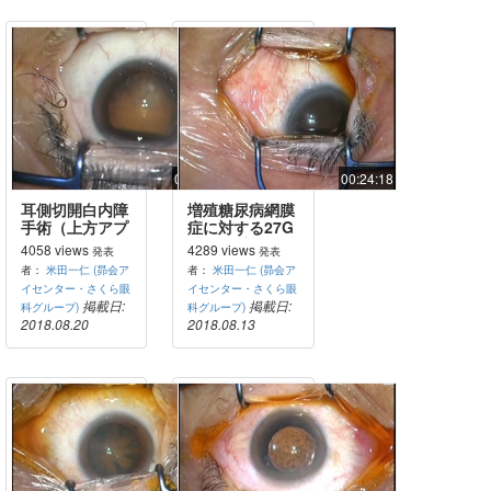
00:05:20
00:24:18
耳側切開白内障
増殖糖尿病網膜
手術（上方アプ
症に対する27G
ローチ、左眼）
硝子体手術
4058 views
4289 views
発表
発表
者：
米田一仁 (昴会ア
者：
米田一仁 (昴会ア
イセンター・さくら眼
イセンター・さくら眼
掲載日:
掲載日:
科グループ)
科グループ)
2018.08.20
2018.08.13