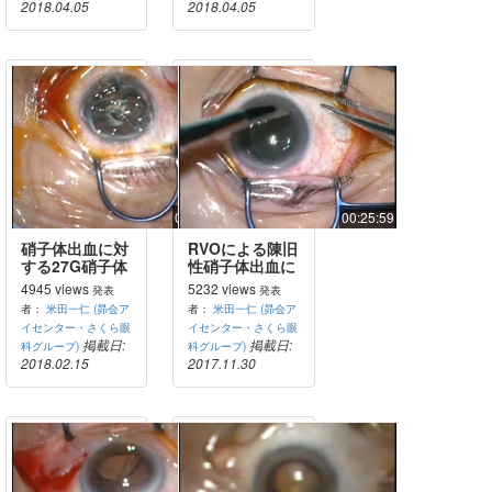
2018.04.05
2018.04.05
00:17:31
00:25:59
硝子体出血に対
RVOによる陳旧
する27G硝子体
性硝子体出血に
手術
対する27G硝子
4945 views
5232 views
発表
発表
体手術
者：
米田一仁 (昴会ア
者：
米田一仁 (昴会ア
イセンター・さくら眼
イセンター・さくら眼
掲載日:
掲載日:
科グループ)
科グループ)
2018.02.15
2017.11.30