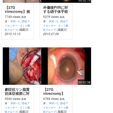
00:01:17
00:02:15
【27G
外傷後PVRに対
vitrectomy】核
する硝子体手術
落下フラグマト
（難症例）
7749 views
5379 views
発表
発表
ームによる核処
者：
米田一仁 (昴会ア
者：
米田一仁 (昴会ア
理
イセンター・さくら眼
イセンター・さくら眼
掲載日:
掲載日:
科グループ)
科グループ)
2015.10.13
2015.07.09
00:02:43
00:02:38
劇症抗リン脂質
【27G
抗体症候群に対
vitrectomy】
する硝子体手術
ERM
5544 views
4769 views
発表
発表
（難症例）
者：
米田一仁 (昴会ア
者：
米田一仁 (昴会ア
イセンター・さくら眼
イセンター・さくら眼
掲載日:
掲載日:
科グループ)
科グループ)