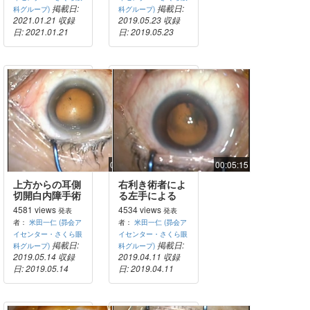
掲載日:
掲載日:
科グループ)
科グループ)
2021.01.21
収録
2019.05.23
収録
日: 2021.01.21
日: 2019.05.23
00:04:38
00:05:15
上方からの耳側
右利き術者によ
切開白内障手術
る左手による
US操作による
4581 views
4534 views
発表
発表
白内障手術
者：
米田一仁 (昴会ア
者：
米田一仁 (昴会ア
イセンター・さくら眼
イセンター・さくら眼
掲載日:
掲載日:
科グループ)
科グループ)
2019.05.14
収録
2019.04.11
収録
日: 2019.05.14
日: 2019.04.11