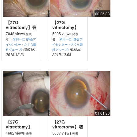
00:25:30
00:26:33
【27G
【27G
vitrectomy】裂
vitrectomy】
孔原性網膜剥
27GPPV+PEA+IOL（黄
7048 views
5295 views
発表
発表
離：
斑円孔）
者：
米田一仁 (昴会ア
者：
米田一仁 (昴会ア
PPV+PEA+IOL
イセンター・さくら眼
イセンター・さくら眼
掲載日:
掲載日:
科グループ)
科グループ)
2015.12.21
2015.12.08
00:27:27
01:01:30
【27G
【27G
vitrectomy】
vitrectomy】増
27GPPV+PEA+IOL（裂
殖糖尿病網膜症
4682 views
5087 views
発表
発表
孔原性網膜剥
27GPPV+PEA+IOL（pneumatic