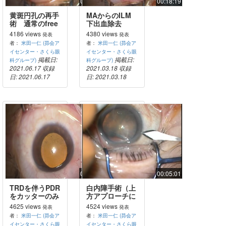
00:12:46
00:18:19
黄斑円孔の再手
MAからのILM
術 通常のfree
下出血除去
flap
4186 views
4380 views
発表
発表
者：
米田一仁 (昴会ア
者：
米田一仁 (昴会ア
イセンター・さくら眼
イセンター・さくら眼
掲載日:
掲載日:
科グループ)
科グループ)
2021.06.17
収録
2021.03.18
収録
日: 2021.06.17
日: 2021.03.18
00:21:29
00:05:01
TRDを伴うPDR
白内障手術（上
をカッターのみ
方アプローチに
で処理 裂孔発
よる耳側角膜切
4625 views
4524 views
発表
発表
生せず
開）
者：
米田一仁 (昴会ア
者：
米田一仁 (昴会ア
イセンター・さくら眼
イセンター・さくら眼