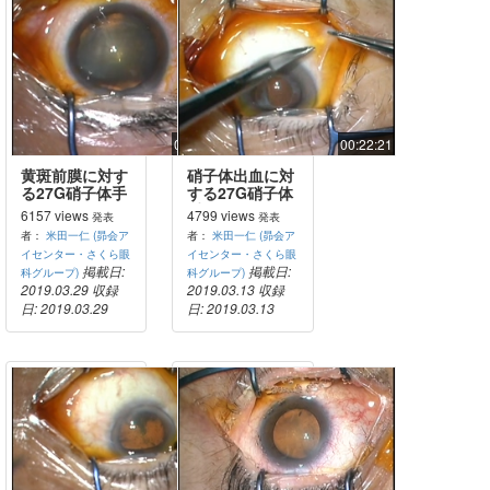
00:20:05
00:22:21
黄斑前膜に対す
硝子体出血に対
る27G硝子体手
する27G硝子体
術
手術
6157 views
4799 views
発表
発表
者：
米田一仁 (昴会ア
者：
米田一仁 (昴会ア
イセンター・さくら眼
イセンター・さくら眼
掲載日:
掲載日:
科グループ)
科グループ)
2019.03.29
収録
2019.03.13
収録
日: 2019.03.29
日: 2019.03.13