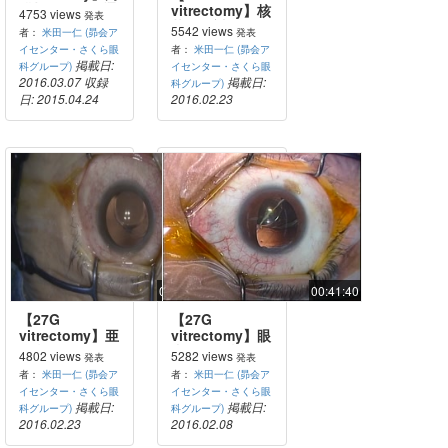
膜切開による通
vitrectomy】核
4753 views
発表
常の白内障手術
落下に対する核
5542 views
者：
米田一仁 (昴会ア
発表
処理およびIOL
イセンター・さくら眼
者：
米田一仁 (昴会ア
縫着
掲載日:
科グループ)
イセンター・さくら眼
2016.03.07
収録
掲載日:
科グループ)
日: 2015.04.24
2016.02.23
00:35:07
00:41:40
【27G
【27G
vitrectomy】亜
vitrectomy】眼
脱臼したIOLの
内で亜脱臼した
4802 views
5282 views
発表
発表
縫着による再固
IOLの縫着
者：
米田一仁 (昴会ア
者：
米田一仁 (昴会ア
定
イセンター・さくら眼
イセンター・さくら眼
掲載日:
掲載日:
科グループ)
科グループ)
2016.02.23
2016.02.08