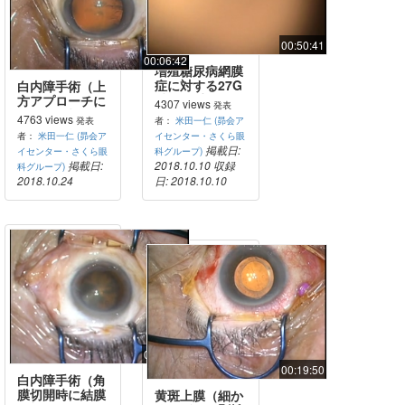
00:50:41
00:06:42
増殖糖尿病網膜
症に対する27G
白内障手術（上
硝子体手術
方アプローチに
4307 views
発表
よる耳側切開）
4763 views
発表
者：
米田一仁 (昴会ア
者：
米田一仁 (昴会ア
イセンター・さくら眼
掲載日:
イセンター・さくら眼
科グループ)
掲載日:
2018.10.10
収録
科グループ)
2018.10.24
日: 2018.10.10
00:08:09
00:19:50
白内障手術（角
膜切開時に結膜
黄斑上膜（細か