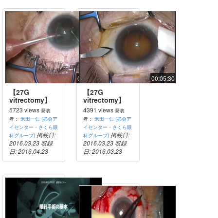
00:18:55
00:05:30
【27G
【27G
vitrectomy】
vitrectomy】
27GPPV＋
PEA+IOL
5723 views
4391 views
発表
発表
PEA+IOL（黄
者：
米田一仁 (昴会ア
者：
米田一仁 (昴会ア
斑上膜）
イセンター・さくら眼
イセンター・さくら眼
掲載日:
掲載日:
科グループ)
科グループ)
2016.03.23
収録
2016.03.23
収録
日: 2016.04.23
日: 2016.03.23