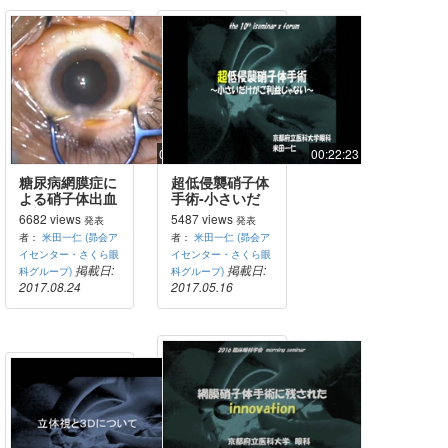
00:37:44
00:22:23
糖尿病網膜症に
超低侵襲硝子体
よる硝子体出血
手術-小さいだ
に対する27G硝
けがご利益じゃ
6682 views
5487 views
発表
発表
子体手術
ない
者：
米田一仁 (昴会ア
者：
米田一仁 (昴会ア
イセンター・さくら眼
イセンター・さくら眼
掲載日:
掲載日:
科グループ)
科グループ)
2017.08.24
2017.05.16