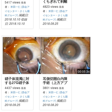
を切開すること
くちぎれて剥離
5417 views
発表
で結膜下に灌流
しにくい症例）
4823 views
者：
米田一仁 (昴会ア
発表
液が回った症
イセンター・さくら眼
者：
米田一仁 (昴会ア
例）
掲載日:
科グループ)
イセンター・さくら眼
2018.10.10
収録
掲載日:
科グループ)
日: 2018.10.10
2018.09.25
00:15:57
00:05:34
硝子体混濁に対
耳側切開白内障
する27G硝子体
手術（上方アプ
手術
ローチ、右眼）
4437 views
3801 views
発表
発表
者：
米田一仁 (昴会ア
者：
米田一仁 (昴会ア
イセンター・さくら眼
イセンター・さくら眼
掲載日:
掲載日:
科グループ)
科グループ)
2018.09.25
2018.08.20