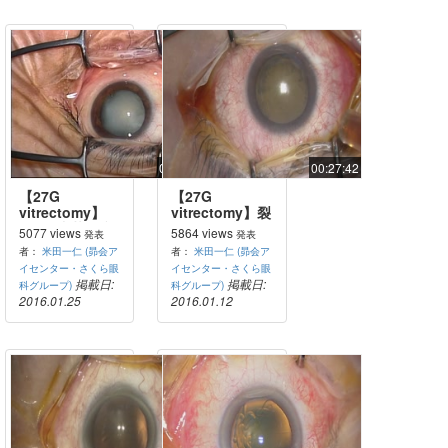
00:56:46
00:27:42
【27G
【27G
vitrectomy】
vitrectomy】裂
IOL眼内落下症
孔原性網膜剥
5077 views
5864 views
発表
発表
例における眼内
離：
者：
米田一仁 (昴会ア
者：
米田一仁 (昴会ア
IOL縫着
27GPPV+PEA+IOL
イセンター・さくら眼
イセンター・さくら眼
掲載日:
掲載日:
科グループ)
科グループ)
2016.01.25
2016.01.12