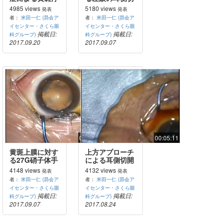
腫に対する27G
開白内障手術
4985 views
5180 views
発表
発表
硝子体手術
者：
米田一仁 (昴会ア
者：
米田一仁 (昴会ア
イセンター・さくら眼
イセンター・さくら眼
掲載日:
掲載日:
科グループ)
科グループ)
2017.09.20
2017.09.07
00:39:44
00:05:11
黄斑上膜に対す
上方アプローチ
る27G硝子体手
による耳側切開
術
白内障手術
4148 views
4132 views
発表
発表
者：
米田一仁 (昴会ア
者：
米田一仁 (昴会ア
イセンター・さくら眼
イセンター・さくら眼
掲載日:
掲載日:
科グループ)
科グループ)
2017.09.07
2017.08.24