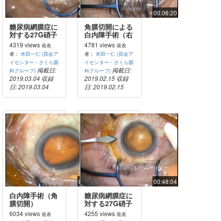
00:31:49
00:06:20
糖尿病網膜症に
角膜切開による
対する27G硝子
白内障手術（右
体手術
利き術者による
4319 views
4781 views
発表
発表
左によるUS操
者：
米田一仁 (昴会ア
者：
米田一仁 (昴会ア
作）
イセンター・さくら眼
イセンター・さくら眼
掲載日:
掲載日:
科グループ)
科グループ)
2019.03.04
収録
2019.02.15
収録
日: 2019.03.04
日: 2019.02.15
00:04:32
00:48:04
白内障手術（角
糖尿病網膜症に
膜切開）
対する27G硝子
体手術（ILM剥
6034 views
4255 views
発表
発表
離）