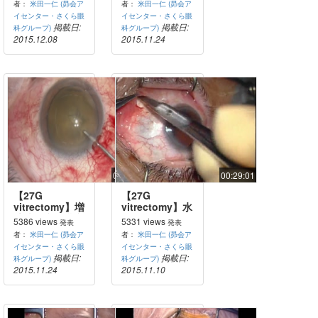
者：
米田一仁 (昴会ア
者：
米田一仁 (昴会ア
離）
forcepsを用い
イセンター・さくら眼
イセンター・さくら眼
た双手法）1
掲載日:
掲載日:
科グループ)
科グループ)
2015.12.08
2015.11.24
01:13:30
00:29:01
【27G
【27G
vitrectomy】増
vitrectomy】水
殖糖尿病網膜症
晶体脱臼：PPV
5386 views
5331 views
発表
発表
27GPPV+PEA+IOL（pneumatic
＋IOL縫着
者：
米田一仁 (昴会ア
者：
米田一仁 (昴会ア
forcepsを用い
イセンター・さくら眼
イセンター・さくら眼
た双手法）2
掲載日:
掲載日:
科グループ)
科グループ)
2015.11.24
2015.11.10