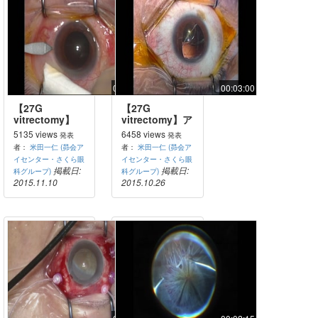
01:16:12
00:03:00
【27G
【27G
vitrectomy】
vitrectomy】ア
PDR：
クリルワンピー
5135 views
6458 views
発表
発表
PPV+PEA+IOL（pneumatic
スIOL脱臼例に
者：
米田一仁 (昴会ア
者：
米田一仁 (昴会ア
forcepsによる
対するIOL縫着
イセンター・さくら眼
イセンター・さくら眼
膜処理）
掲載日:
掲載日:
科グループ)
科グループ)
2015.11.10
2015.10.26