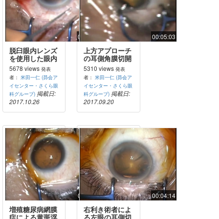
00:30:58
00:05:03
脱臼眼内レンズ
上方アプローチ
を使用した眼内
の耳側角膜切開
レンズ縫着
白内障手術
5678 views
5310 views
発表
発表
者：
米田一仁 (昴会ア
者：
米田一仁 (昴会ア
イセンター・さくら眼
イセンター・さくら眼
掲載日:
掲載日:
科グループ)
科グループ)
2017.10.26
2017.09.20
00:37:03
00:04:14
増殖糖尿病網膜
右利き術者によ
症による黄斑浮
る左眼の耳側切