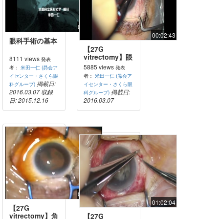
00:34:47
00:02:43
眼科手術の基本
【27G
vitrectomy】眼
8111 views
発表
内で脱臼した白
5885 views
者：
米田一仁 (昴会ア
発表
内障の硝子体カ
イセンター・さくら眼
者：
米田一仁 (昴会ア
ッターによる処
掲載日:
科グループ)
イセンター・さくら眼
理
2016.03.07
収録
掲載日:
科グループ)
日: 2015.12.16
2016.03.07
00:06:37
01:02:04
【27G
vitrectomy】角
【27G