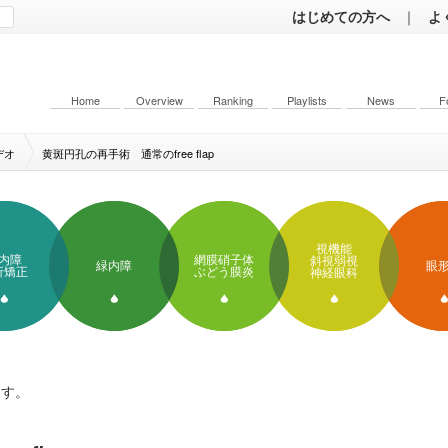
はじめての方へ
｜
よ
Home
Overview
Ranking
Playlists
News
F
デオ
黄斑円孔の再手術 通常のfree flap
視機能
内障
網膜硝子体
斜視弱視
緑内障
眼
折矯正
ぶどう膜炎
神経眼科
ます。