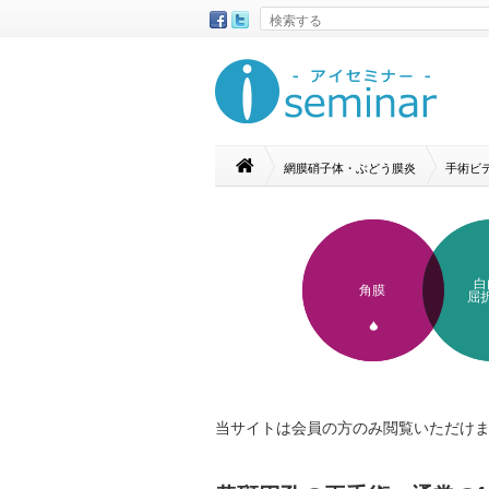
網膜硝子体・ぶどう膜炎
手術ビ
白
角膜
屈
当サイトは会員の方のみ閲覧いただけ