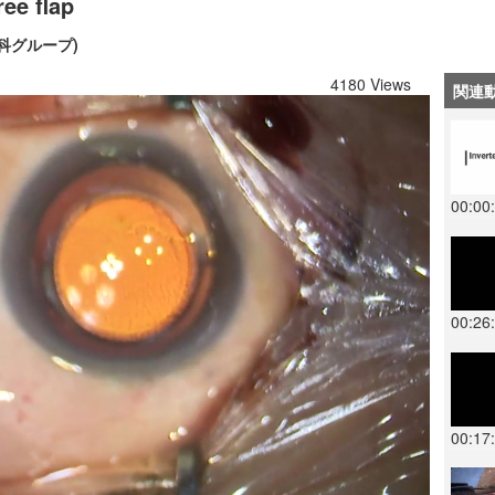
 flap
科グループ)
4180 Views
関連
00:00
00:26
00:17