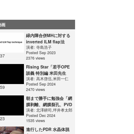
動画
緑内障合併MHに対する
inverted ILM flap法
演者:
寺島浩子
Posted Sep 2023
:37
2376 views
Rising Star「若手OPE
談義 特別編 米田先生
演者:
高木啓伍
,
米田一仁
編」
Posted Sep 2024
:59
2470 views
朝まで勝手に勉強会「網
膜剥離、網膜裂孔、PVD
演者:
北澤耕司
,
坪井孝太郎
の人口統計学的特徴と季
Posted Dec 2024
節性」
:23
1535 views
進行したPDR 水晶体脱