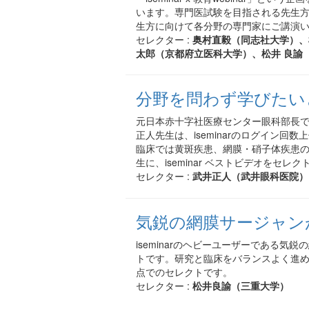
います。専門医試験を目指される先生
生方に向けて各分野の専門家にご講演
セレクター :
奥村直毅（同志社大学）、
太郎（京都府立医科大学）、松井 良諭
分野を問わず学びたい
元日本赤十字社医療センター眼科部長
正人先生は、iseminarのログイン回
臨床では黄斑疾患、網膜・硝子体疾患
生に、iseminar ベストビデオをセレ
セレクター :
武井正人（武井眼科医院）
気鋭の網膜サージャン
iseminarのヘビーユーザーである気
トです。研究と臨床をバランスよく進
点でのセレクトです。
セレクター :
松井良諭（三重大学）