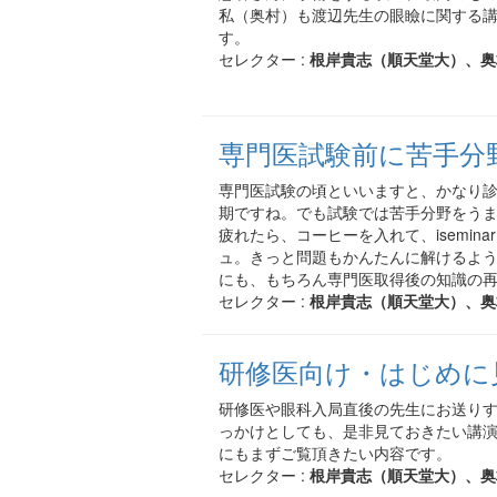
私（奥村）も渡辺先生の眼瞼に関する講
す。
セレクター :
根岸貴志（順天堂大）、奥
専門医試験前に苦手分
専門医試験の頃といいますと、かなり
期ですね。でも試験では苦手分野をう
疲れたら、コーヒーを入れて、isemin
ュ。きっと問題もかんたんに解けるよ
にも、もちろん専門医取得後の知識の
セレクター :
根岸貴志（順天堂大）、奥
研修医向け・はじめに
研修医や眼科入局直後の先生にお送り
っかけとしても、是非見ておきたい講
にもまずご覧頂きたい内容です。
セレクター :
根岸貴志（順天堂大）、奥