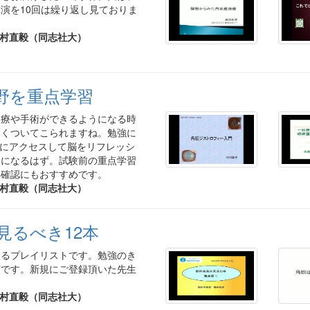
演を10回は繰り返し見ておりま
村直毅（同志社大）
野を重点学習
診療や手術ができるようになる時
まくついてこられますね。勉強に
arにアクセスして脳をリフレッシ
うになるはず。試験前の重点学習
再確認にもおすすめです。
村直毅（同志社大）
見るべき12本
するプレイリストです。勉強のき
演です。新規にご登録頂いた先生
村直毅（同志社大）