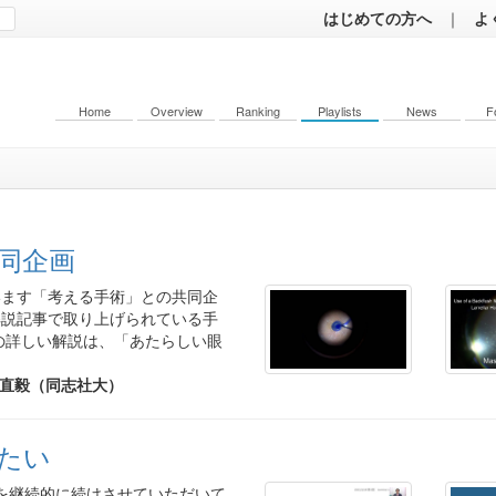
はじめての方へ
｜
よ
Home
Overview
Ranking
Playlists
News
F
同企画
います「考える手術」との共同企
解説記事で取り上げられている手
の詳しい解説は、「あたらしい眼
直毅（同志社大）
たい
いう企画を継続的に続けさせていただいて