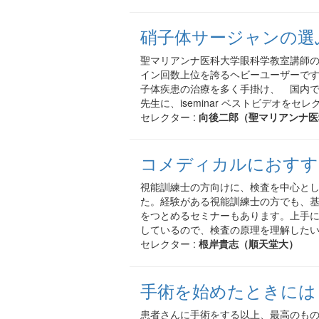
硝子体サージャンの選
聖マリアンナ医科大学眼科学教室講師の向後
イン回数上位を誇るヘビーユーザーです
子体疾患の治療を多く手掛け、 国内
先生に、iseminar ベストビデオをセ
セレクター :
向後二郎（聖マリアンナ医
コメディカルにおすす
視能訓練士の方向けに、検査を中心と
た。経験がある視能訓練士の方でも、
をつとめるセミナーもあります。上手
しているので、検査の原理を理解した
セレクター :
根岸貴志（順天堂大）
手術を始めたときには
患者さんに手術をする以上、最高のも