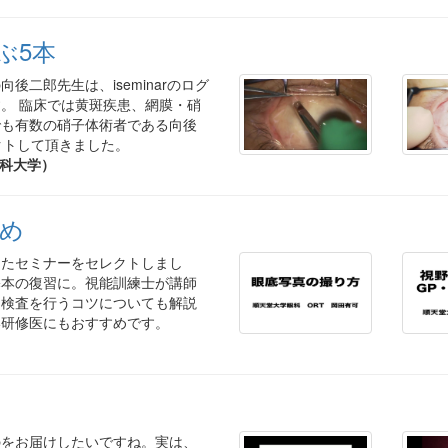
ぶ5本
二郎先生は、iseminarのログ
。 臨床では黄斑疾患、網膜・硝
でも有数の硝子体術者である向後
レクトして頂きました。
科大学）
め
したセミナーをセレクトしまし
基本の復習に。視能訓練士が講師
に検査を行うコツについても解説
い研修医にもおすすめです。
のをお届けしたいですね。実は、