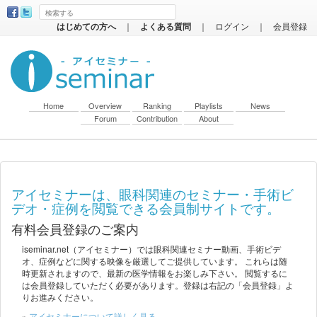
はじめての方へ
｜
よくある質問
｜
ログイン
｜
会員登録
Home
Overview
Ranking
Playlists
News
Forum
Contribution
About
アイセミナーは、眼科関連のセミナー・手術ビ
デオ・症例を閲覧できる会員制サイトです。
有料会員登録のご案内
iseminar.net（アイセミナー）では眼科関連セミナー動画、手術ビデ
オ、症例などに関する映像を厳選してご提供しています。 これらは随
時更新されますので、最新の医学情報をお楽しみ下さい。 閲覧するに
は会員登録していただく必要があります。登録は右記の「会員登録」よ
りお進みください。
»
アイセミナーについて詳しく見る