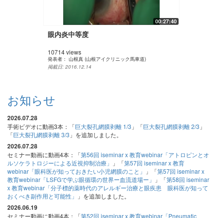
00:27:40
眼内炎中等度
10714 views
発表者：
山根真 (山根アイクリニック馬車道)
掲載日: 2016.12.14
お知らせ
2026.07.28
手術ビデオに動画3本：「
巨大裂孔網膜剥離 1/3
」「
巨大裂孔網膜剥離 2/3
」
「
巨大裂孔網膜剥離 3/3
」を追加しました。
2026.07.28
セミナー動画に動画4本：「
第56回 iseminar x 教育webinar「アトロピンとオ
ルソケラトロジーによる近視抑制治療」
」「
第57回 iseminar x 教育
webinar「眼科医が知っておきたい小児網膜のこと」
」「
第57回 iseminar x
教育webinar「LSFGで学ぶ眼循環の世界ー血流道場ー」
」「
第58回 iseminar
x 教育webinar「分子標的薬時代のアレルギー治療と眼疾患 眼科医が知って
おくべき副作用と可能性」
」を追加しました。
2026.06.19
セミナー動画に動画4本：「
第52回 iseminar x 教育webinar「Pneumatic