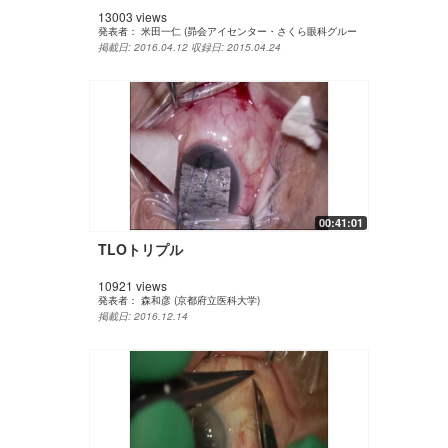
13003 views
発表者：
米田一仁 (昴会アイセンター・さくら眼科グルー
プ)
掲載日: 2016.04.12
収録日: 2015.04.24
00:41:01
TLOトリプル
10921 views
発表者：
森和彦 (京都府立医科大学)
掲載日: 2016.12.14