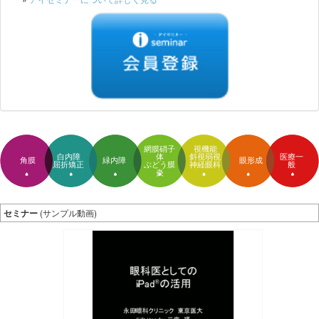
網膜硝子
視機能
白内障
体
医療一
斜視弱視
角膜
緑内障
眼形成
屈折矯正
ぶどう膜
般
神経眼科
炎
セミナー
(サンプル動画)