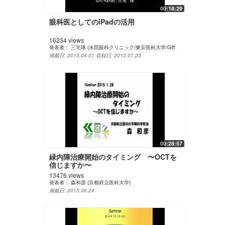
00:18:29
眼科医としてのiPadの活用
16234 views
発表者：
三宅琢 (永田眼科クリニック/東京医科大学/Gift
Hands)
掲載日: 2013.04.01
収録日: 2013.01.23
00:28:57
緑内障治療開始のタイミング 〜OCTを
信じますか〜
13476 views
発表者：
森和彦 (京都府立医科大学)
掲載日: 2015.06.24