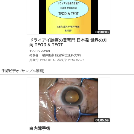
00:30:03
ドライアイ診療の登竜門 日本発 世界の方
向 TFOD & TFOT
12936 views
発表者：
横井則彦 (京都府立医科大学)
掲載日: 2016.01.12
収録日: 2015.07.01
手術ビデオ
(サンプル動画)
00:05:59
白内障手術