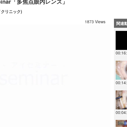
育webinar「多焦点眼内レンズ」
イクリニック)
1873 Views
関連
00:16
00:14
00:04