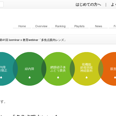
はじめての方へ
｜
よ
Home
Overview
Ranking
Playlists
News
F
第41回 iseminar x 教育webinar「多焦点眼内レンズ」
視機能
内障
網膜硝子体
斜視弱視
緑内障
眼
折矯正
ぶどう膜炎
神経眼科
ます。