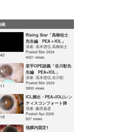
動画
Rising Star「高柳佑士
先生編 PEA＋IOL」
演者:
高木啓伍
,
高柳佑士
Posted Mar 2024
:40
4021 views
若手OPE談義「谷川彰先
生編 PEA+IOL」
演者:
高木啓伍
,
谷川彰
Posted Mar 2024
:11
3800 views
ICL摘出・PEA+IOL(レン
ティスコンフォート挿
演者:
飯田嘉彦
入)
Posted Apr 2026
:18
937 views
強膜内固定1