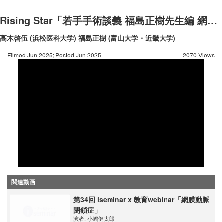
Rising Star「若手手術談義 福島正樹先生編 網膜剥離トリプル」
高木啓伍 (浜松医科大学)
福島正樹 (富山大学・近畿大学)
Filmed Jun 2025; Posted Jun 2025
2070 Views
関連動画
第34回 iseminar x 教育webinar「網膜動脈
閉鎖症」
演者:
小嶋健太郎