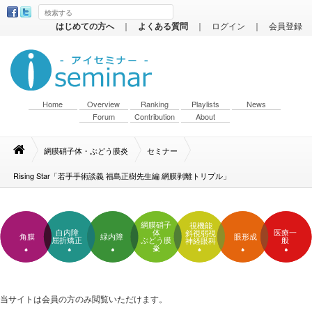
はじめての方へ
｜
よくある質問
｜
ログイン
｜
会員登録
Home
Overview
Ranking
Playlists
News
Forum
Contribution
About
網膜硝子体・ぶどう膜炎
セミナー
Rising Star「若手手術談義 福島正樹先生編 網膜剥離トリプル」
網膜硝子
視機能
白内障
体
医療一
斜視弱視
角膜
緑内障
眼形成
屈折矯正
ぶどう膜
般
神経眼科
炎
当サイトは会員の方のみ閲覧いただけます。