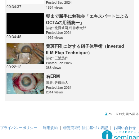
Posted Sep 2024
00:34:37
1834 views
朝まで勝手に勉強会「エキスパートによる
OCTAの用語統一」
演者:
北澤耕司
,
坪井孝太郎
Posted Jun 2024
00:34:48
1939 views
黄斑円孔に対する硝子体手術（Inverted
ILM Flap Technique）
演者:
三浦悠作
Posted Feb 2026
00:22:12
366 views
右ERM
演者:
佐藤尚人
Posted Jan 2024
2314 views
プライバシーポリシー
｜
利用規約
｜
特定商取引法に基づく表記
｜
お問い合わせ