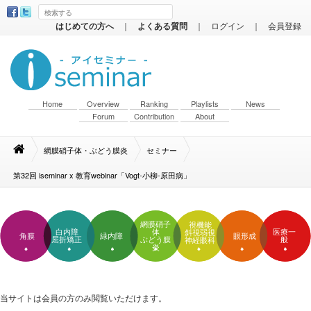
はじめての方へ
｜
よくある質問
｜
ログイン
｜
会員登録
Home
Overview
Ranking
Playlists
News
Forum
Contribution
About
網膜硝子体・ぶどう膜炎
セミナー
第32回 iseminar x 教育webinar「Vogt-小柳-原田病」
網膜硝子
視機能
白内障
体
医療一
斜視弱視
角膜
緑内障
眼形成
屈折矯正
ぶどう膜
般
神経眼科
炎
当サイトは会員の方のみ閲覧いただけます。