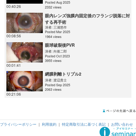
Posted Aug 2025
00:40:26
2332 views
眼内レンズ強膜内固定後のフランジ脱落に対
する再手術
演者:
三浦悠作
Posted Mar 2025
00:08:56
1964 views
眼球破裂後PVR
演者:
向後二郎
Posted Oct 2023
3955 views
00:01:41
網膜剥離トリプル2
演者:
渡辺貴士
Posted Sep 2025
2063 views
00:21:06
プライバシーポリシー
｜
利用規約
｜
特定商取引法に基づく表記
｜
お問い合わせ