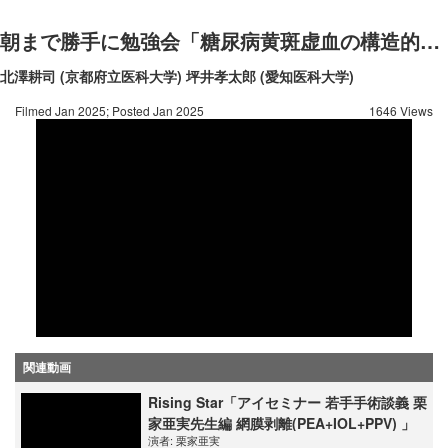
朝まで勝手に勉強会「糖尿病黄斑虚血の構造的、機能的特徴とは？」
北澤耕司 (京都府立医科大学)
坪井孝太郎 (愛知医科大学)
Filmed Jan 2025; Posted Jan 2025
1646 Views
関連動画
Rising Star「アイセミナー 若手手術談義 栗
家亜実先生編 網膜剥離(PEA+IOL+PPV) 」
演者:
栗家亜実