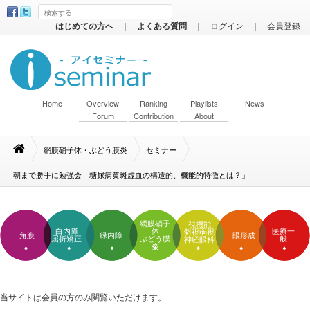
はじめての方へ
｜
よくある質問
｜
ログイン
｜
会員登録
Home
Overview
Ranking
Playlists
News
Forum
Contribution
About
網膜硝子体・ぶどう膜炎
セミナー
朝まで勝手に勉強会「糖尿病黄斑虚血の構造的、機能的特徴とは？」
網膜硝子
視機能
白内障
体
医療一
斜視弱視
角膜
緑内障
眼形成
屈折矯正
ぶどう膜
般
神経眼科
炎
当サイトは会員の方のみ閲覧いただけます。