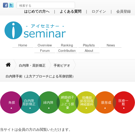
はじめての方へ
｜
よくある質問
｜
ログイン
｜
会員登録
Home
Overview
Ranking
Playlists
News
Forum
Contribution
About
白内障・屈折矯正
手術ビデオ
白内障手術（上方アプローチによる耳側切開）
網膜硝子
視機能
白内障
体
医療一
斜視弱視
角膜
緑内障
眼形成
屈折矯正
ぶどう膜
般
神経眼科
炎
当サイトは会員の方のみ閲覧いただけます。