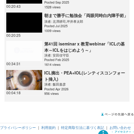
Posted Sep 2025
00:20:43
1528 views
朝まで勝手に勉強会「両眼同時白内障手術」
演者:
北澤耕司
,
坪井孝太郎
Posted Jul 2025
1009 views
00:20:25
第41回 iseminar x 教育webinar「ICLの基
本～ICLをはじめよう～」
演者:
安田佳守臣
Posted Feb 2025
00:34:31
1614 views
ICL摘出・PEA+IOL(レンティスコンフォー
ト挿入)
演者:
飯田嘉彦
Posted Apr 2026
00:04:18
956 views
プライバシーポリシー
｜
利用規約
｜
特定商取引法に基づく表記
｜
お問い合わせ