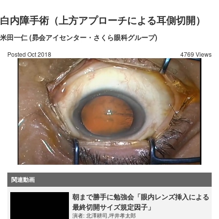
白内障手術（上方アプローチによる耳側切開）
米田一仁 (昴会アイセンター・さくら眼科グループ)
Posted Oct 2018
4769 Views
関連動画
朝まで勝手に勉強会「眼内レンズ挿入による
最終切開サイズ規定因子」
演者:
北澤耕司
,
坪井孝太郎