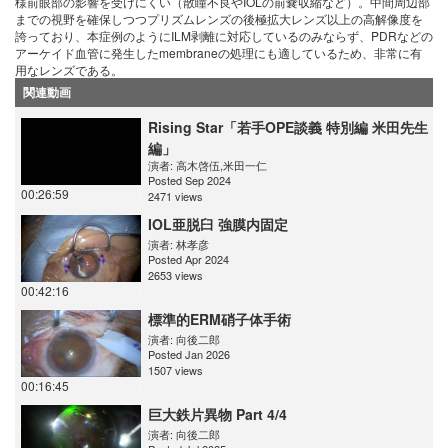
様前眼部の影響を受けにくい（散瞳不良やIOLの前嚢収縮など）。中間周辺部
までの視野を確保しつつプリズムレンズの後極拡大レンズ以上の高解像度を
誇っており、本症例のようにILM剥離に対応しているのみならず、PDRなどの
アーケイド血管に発生したmembraneの処理にも適しているため、非常に有
用なレンズである。
関連動画
Rising Star「若手OPE談義 特別編 米田先生
編」
演者:
高木啓伍
,
米田一仁
Posted Sep 2024
00:26:59
2471 views
IOL亜脱臼 強膜内固定
演者:
林孝彦
Posted Apr 2024
2653 views
00:42:16
標準的ERM硝子体手術
演者:
向後二郎
Posted Jan 2026
1507 views
00:16:45
巨大鉄片異物 Part 4/4
演者:
向後二郎