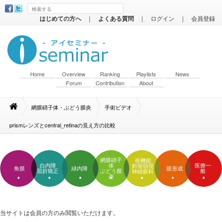
はじめての方へ
｜
よくある質問
｜
ログイン
｜
会員登録
Home
Overview
Ranking
Playlists
News
Forum
Contribution
About
網膜硝子体・ぶどう膜炎
手術ビデオ
prismレンズとcentral_retinaの見え方の比較
網膜硝子
視機能
白内障
体
医療一
斜視弱視
角膜
緑内障
眼形成
屈折矯正
ぶどう膜
般
神経眼科
炎
当サイトは会員の方のみ閲覧いただけます。