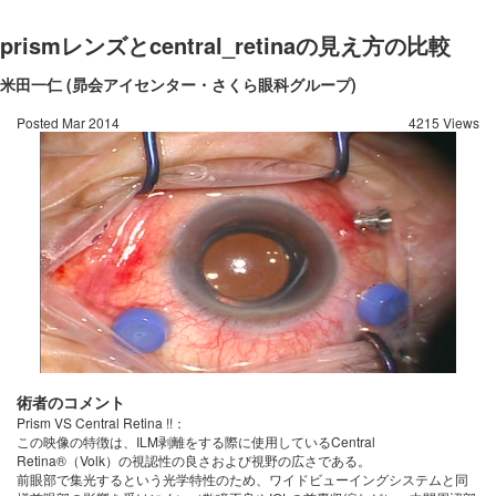
prismレンズとcentral_retinaの見え方の比較
米田一仁 (昴会アイセンター・さくら眼科グループ)
Posted Mar 2014
4215 Views
術者のコメント
Prism VS Central Retina !!：
この映像の特徴は、ILM剥離をする際に使用しているCentral
Retina®（Volk）の視認性の良さおよび視野の広さである。
前眼部で集光するという光学特性のため、ワイドビューイングシステムと同