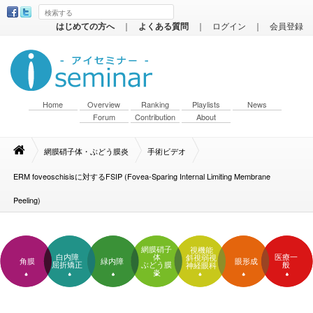
はじめての方へ
｜
よくある質問
｜
ログイン
｜
会員登録
Home
Overview
Ranking
Playlists
News
Forum
Contribution
About
網膜硝子体・ぶどう膜炎
手術ビデオ
ERM foveoschisisに対するFSIP (Fovea-Sparing Internal Limiting Membrane
Peeling)
網膜硝子
視機能
白内障
体
医療一
斜視弱視
角膜
緑内障
眼形成
屈折矯正
ぶどう膜
般
神経眼科
炎