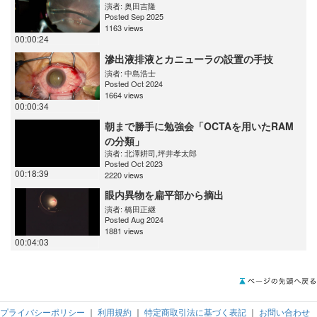
演者:
奥田吉隆
Posted Sep 2025
1163 views
00:00:24
滲出液排液とカニューラの設置の手技
演者:
中島浩士
Posted Oct 2024
1664 views
00:00:34
朝まで勝手に勉強会「OCTAを用いたRAM
の分類」
演者:
北澤耕司
,
坪井孝太郎
Posted Oct 2023
00:18:39
2220 views
眼内異物を扁平部から摘出
演者:
橋田正継
Posted Aug 2024
1881 views
00:04:03
プライバシーポリシー
｜
利用規約
｜
特定商取引法に基づく表記
｜
お問い合わせ