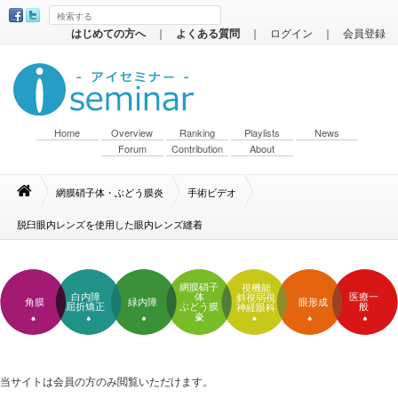
はじめての方へ
｜
よくある質問
｜
ログイン
｜
会員登録
Home
Overview
Ranking
Playlists
News
Forum
Contribution
About
網膜硝子体・ぶどう膜炎
手術ビデオ
脱臼眼内レンズを使用した眼内レンズ縫着
網膜硝子
視機能
白内障
体
医療一
斜視弱視
角膜
緑内障
眼形成
屈折矯正
ぶどう膜
般
神経眼科
炎
当サイトは会員の方のみ閲覧いただけます。