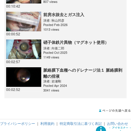
807 views
00:10:42
前房水抜去とガス注入
演者:
秋山邦彦
Posted Feb 2026
1013 views
00:00:52
硝子体鉄片異物（マグネット使用）
演者:
向後二郎
Posted Oct 2025
1149 views
00:02:57
脈絡膜下血種へのドレナージ法１ 脈絡膜剥
離の排液
演者:
岩瀬剛
Posted Apr 2024
00:02:52
3041 views
プライバシーポリシー
｜
利用規約
｜
特定商取引法に基づく表記
｜
お問い合わせ