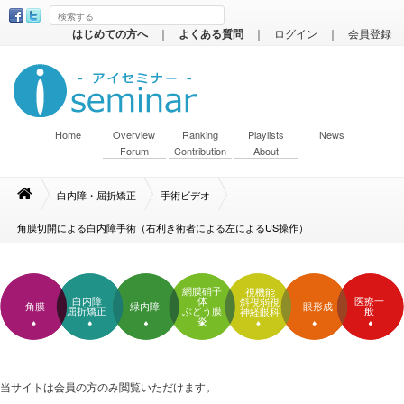
はじめての方へ
｜
よくある質問
｜
ログイン
｜
会員登録
Home
Overview
Ranking
Playlists
News
Forum
Contribution
About
白内障・屈折矯正
手術ビデオ
角膜切開による白内障手術（右利き術者による左によるUS操作）
網膜硝子
視機能
白内障
体
医療一
斜視弱視
角膜
緑内障
眼形成
屈折矯正
ぶどう膜
般
神経眼科
炎
当サイトは会員の方のみ閲覧いただけます。