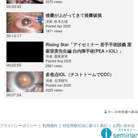
3370 views
00:03:43
後嚢が上がってきて後嚢破損
演者:
鈴木久晴
Posted Apr 2025
1871 views
00:12:17
Rising Star「アイセミナー 若手手術談義 栗
家亜実先生編 白内障手術(PEA＋IOL) 」
演者:
栗家亜実
Posted Aug 2025
00:22:55
2967 views
多焦点IOL（チストトームでCCC）
演者:
北澤耕司
Posted Jan 2025
2025 views
00:07:04
プライバシーポリシー
｜
利用規約
｜
特定商取引法に基づく表記
｜
お問い合わせ