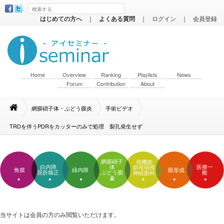
はじめての方へ
｜
よくある質問
｜
ログイン
｜
会員登録
Home
Overview
Ranking
Playlists
News
Forum
Contribution
About
網膜硝子体・ぶどう膜炎
手術ビデオ
TRDを伴うPDRをカッターのみで処理 裂孔発生せず
網膜硝子
視機能
白内障
体
医療一
斜視弱視
角膜
緑内障
眼形成
屈折矯正
ぶどう膜
般
神経眼科
炎
当サイトは会員の方のみ閲覧いただけます。