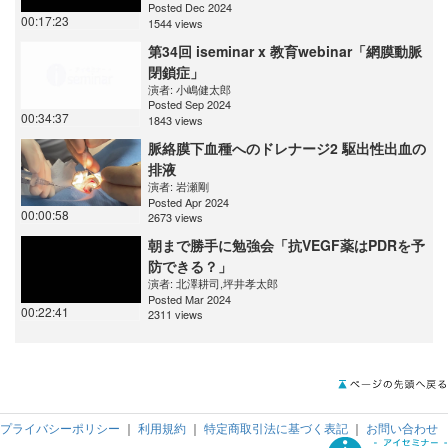
Posted Dec 2024
00:17:23
1544 views
第34回 iseminar x 教育webinar「網膜動脈
閉鎖症」
演者:
小嶋健太郎
Posted Sep 2024
00:34:37
1843 views
脈絡膜下血種へのドレナージ2 駆出性出血の
排液
演者:
岩瀬剛
Posted Apr 2024
00:00:58
2673 views
朝まで勝手に勉強会「抗VEGF薬はPDRを予
防できる？」
演者:
北澤耕司
,
坪井孝太郎
Posted Mar 2024
00:22:41
2311 views
プライバシーポリシー
｜
利用規約
｜
特定商取引法に基づく表記
｜
お問い合わせ