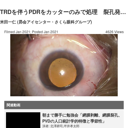
TRDを伴うPDRをカッターのみで処理 裂孔発生せず
米田一仁 (昴会アイセンター・さくら眼科グループ)
Filmed Jan 2021; Posted Jan 2021
4626 Views
関連動画
朝まで勝手に勉強会「網膜剥離、網膜裂孔、
PVDの人口統計学的特徴と季節性」
演者:
北澤耕司
,
坪井孝太郎