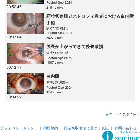
Posted Sep 2024
00:52:45
2164 views
顆粒状角膜ジストロフィ患者における白内障
手術
演者:
北澤耕司
Posted Sep 2024
00:07:04
2027 views
後嚢が上がってきて後嚢破損
演者:
鈴木久晴
Posted Apr 2025
1867 views
00:12:17
白内障
演者:
渡辺貴士
Posted Dec 2024
3140 views
00:04:22
プライバシーポリシー
｜
利用規約
｜
特定商取引法に基づく表記
｜
お問い合わせ