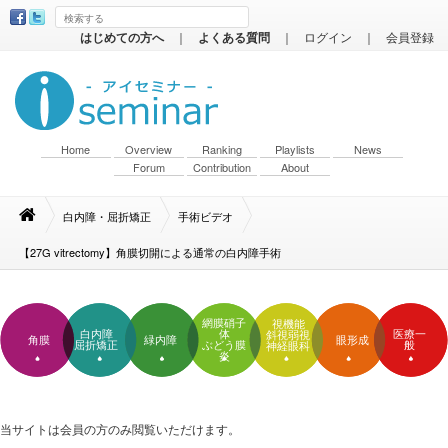
はじめての方へ
｜
よくある質問
｜
ログイン
｜
会員登録
Home
Overview
Ranking
Playlists
News
Forum
Contribution
About
白内障・屈折矯正
手術ビデオ
【27G vitrectomy】角膜切開による通常の白内障手術
網膜硝子
視機能
白内障
体
医療一
斜視弱視
角膜
緑内障
眼形成
屈折矯正
ぶどう膜
般
神経眼科
炎
当サイトは会員の方のみ閲覧いただけます。