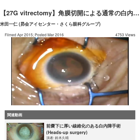
【27G vitrectomy】角膜切開による通常の白内障手術
米田一仁 (昴会アイセンター・さくら眼科グループ)
Filmed Apr 2015; Posted Mar 2016
4753 Views
関連動画
前嚢下に厚い線維化のある白内障手術
(Heads-up surgery)
演者:
鈴木久晴