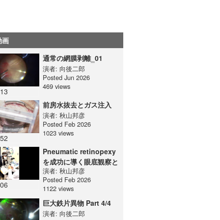
動画
通常の網膜剥離‗01
演者:
向後二郎
Posted Jun 2026
469 views
:13
前房水抜去とガス注入
演者:
秋山邦彦
Posted Feb 2026
1023 views
:52
Pneumatic retinopexy
を成功に導く眼底観察と
演者:
秋山邦彦
レーザー（細隙灯顕微鏡
Posted Feb 2026
の場合）
:06
1122 views
巨大鉄片異物 Part 4/4
演者:
向後二郎