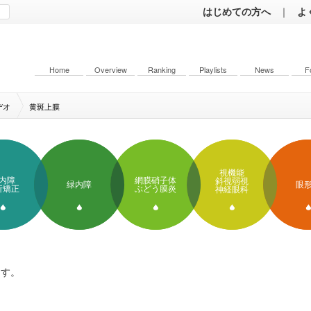
はじめての方へ
｜
よ
Home
Overview
Ranking
Playlists
News
F
デオ
黄斑上膜
視機能
内障
網膜硝子体
斜視弱視
緑内障
眼
折矯正
ぶどう膜炎
神経眼科
ます。