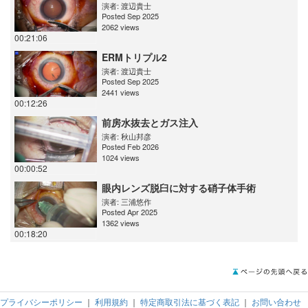
演者:
渡辺貴士
Posted Sep 2025
2062 views
00:21:06
ERMトリプル2
演者:
渡辺貴士
Posted Sep 2025
2441 views
00:12:26
前房水抜去とガス注入
演者:
秋山邦彦
Posted Feb 2026
1024 views
00:00:52
眼内レンズ脱臼に対する硝子体手術
演者:
三浦悠作
Posted Apr 2025
1362 views
00:18:20
プライバシーポリシー
｜
利用規約
｜
特定商取引法に基づく表記
｜
お問い合わせ