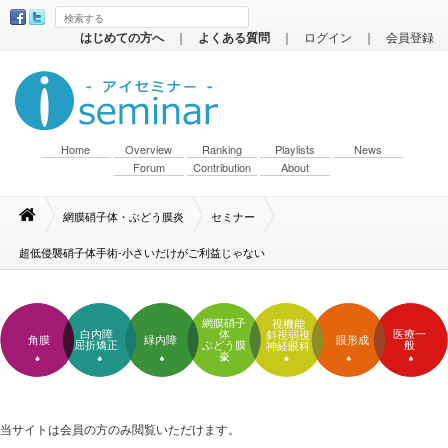
はじめての方へ
｜
よくある質問
｜
ログイン
｜
会員登録
Home
Overview
Ranking
Playlists
News
Forum
Contribution
About
網膜硝子体・ぶどう膜炎
セミナー
超低侵襲硝子体手術-小さいだけがご利益じゃない
網膜硝子
視機能
白内障
体
医療一
斜視弱視
角膜
緑内障
眼形成
屈折矯正
ぶどう膜
般
神経眼科
炎
当サイトは会員の方のみ閲覧いただけます。