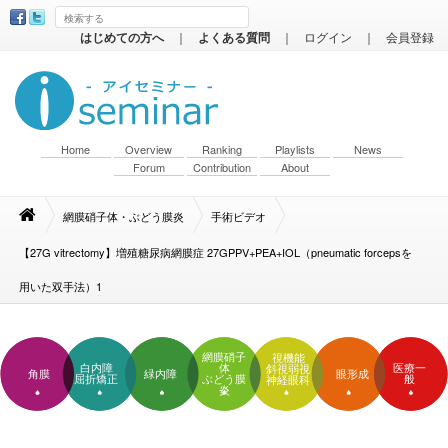
はじめての方へ
｜
よくある質問
｜
ログイン
｜
会員登録
Home
Overview
Ranking
Playlists
News
Forum
Contribution
About
網膜硝子体・ぶどう膜炎
手術ビデオ
【27G vitrectomy】増殖糖尿病網膜症 27GPPV+PEA+IOL（pneumatic forcepsを
用いた双手法）1
網膜硝子
視機能
白内障
体
医療一
斜視弱視
角膜
緑内障
眼形成
屈折矯正
ぶどう膜
般
神経眼科
炎