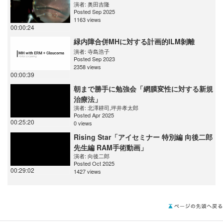
演者:
奥田吉隆
Posted Sep 2025
1163 views
00:00:24
緑内障合併MHに対する計画的ILM剝離
演者:
寺島浩子
Posted Sep 2023
2358 views
00:00:39
朝まで勝手に勉強会「網膜変性に対する新規
治療法」
演者:
北澤耕司
,
坪井孝太郎
Posted Apr 2025
00:25:20
0 views
Rising Star「アイセミナー 特別編 向後二郎
先生編 RAM手術動画」
演者:
向後二郎
Posted Oct 2025
00:29:02
1427 views