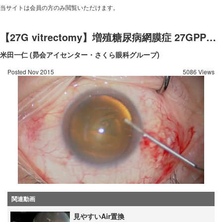
当サイトは会員の方のみ閲覧いただけます。
【27G vitrectomy】増殖糖尿病網膜症 27GPPV+PEA+IOL（pneumatic forcepsを用いた双手法）1
米田一仁 (昴会アイセンター・さくら眼科グループ)
Posted Nov 2015
5086 Views
関連動画
見やすいAir置換