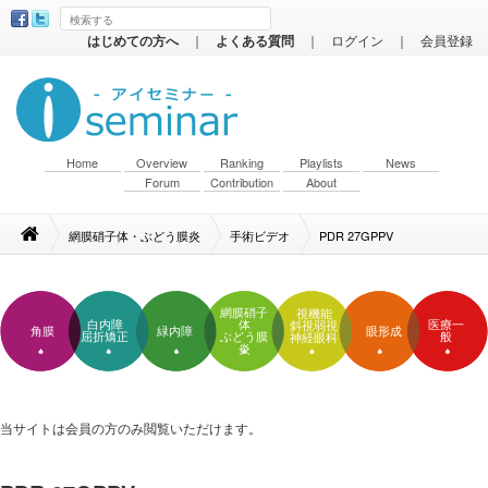
はじめての方へ
｜
よくある質問
｜
ログイン
｜
会員登録
Home
Overview
Ranking
Playlists
News
Forum
Contribution
About
網膜硝子体・ぶどう膜炎
手術ビデオ
PDR 27GPPV
網膜硝子
視機能
白内障
体
医療一
斜視弱視
角膜
緑内障
眼形成
屈折矯正
ぶどう膜
般
神経眼科
炎
当サイトは会員の方のみ閲覧いただけます。