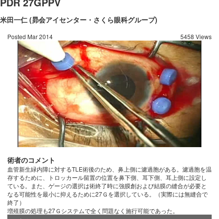
PDR 27GPPV
米田一仁 (昴会アイセンター・さくら眼科グループ)
Posted Mar 2014
5458 Views
術者のコメント
血管新生緑内障に対するTLE術後のため、鼻上側に濾過胞がある。濾過胞を温
存するために、トロッカール留置の位置を鼻下側、耳下側、耳上側に設定し
ている。また、ゲージの選択は術終了時に強膜創および結膜の縫合が必要と
なる可能性を最小に抑えるために27Ｇを選択している。（実際には無縫合で
終了）
増殖膜の処理も27Ｇシステムで全く問題なく施行可能であった。