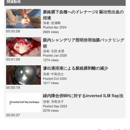
関連動画
脈絡膜下血種へのドレナージ2 駆出性出血の
排液
演者:
岩瀬剛
Posted Apr 2024
00:00:58
2665 views
眼内シャンデリア照明併用強膜バックリング
術
演者:
石田 友香
Posted Jan 2026
00:01:09
1274 views
滲出液排液による脈絡膜剥離の減少
演者:
中島浩士
Posted Oct 2024
1617 views
00:00:19
緑内障合併MHに対するinverted ILM flap法
演者:
寺島浩子
Posted Sep 2023
2378 views
00:00:37