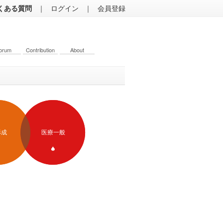
くある質問
｜
ログイン
｜
会員登録
orum
Contribution
About
形成
医療一般