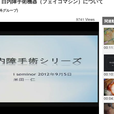
回：白内障手術機器（フェイコマシン）について
科グループ)
9741 Views
関連
00:11
00:10
00:04