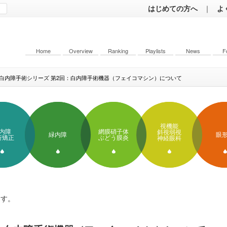
はじめての方へ
｜
よ
Home
Overview
Ranking
Playlists
News
F
白内障手術シリーズ 第2回：白内障手術機器（フェイコマシン）について
視機能
内障
網膜硝子体
斜視弱視
緑内障
眼
折矯正
ぶどう膜炎
神経眼科
ます。