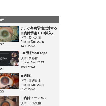
動画
チン小帯脆弱性に対する
白内障手術 CTR挿入2
演者:
鈴木久晴
(Heads-up surgery)
Posted Dec 2025
:37
1496 views
IOL選択の4Steps
演者:
後藤聡
Posted Nov 2025
1051 views
:24
白内障
演者:
渡辺貴士
Posted Dec 2024
3127 views
:22
白内障ノーマル２
演者:
三橋良輔