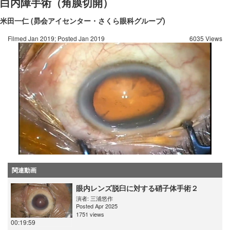
白内障手術（角膜切開）
米田一仁 (昴会アイセンター・さくら眼科グループ)
Filmed Jan 2019; Posted Jan 2019
6035 Views
関連動画
眼内レンズ脱臼に対する硝子体手術２
演者:
三浦悠作
Posted Apr 2025
1751 views
00:19:59