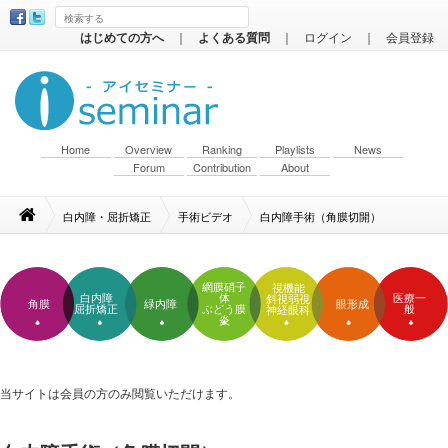
はじめての方へ
｜
よくある質問
｜
ログイン
｜
会員登録
Home
Overview
Ranking
Playlists
News
Forum
Contribution
About
白内障・屈折矯正
手術ビデオ
白内障手術（角膜切開）
網膜硝子
視機能
白内障
体
医療一
斜視弱視
角膜
緑内障
眼形成
屈折矯正
ぶどう膜
般
神経眼科
炎
当サイトは会員の方のみ閲覧いただけます。