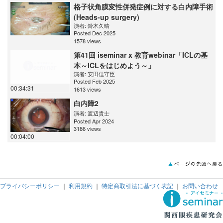
格子状角膜変性併発症例に対する白内障手術
(Heads-up surgery)
演者:
鈴木久晴
Posted Dec 2025
1578 views
第41回 iseminar x 教育webinar「ICLの基
本～ICLをはじめよう～」
演者:
安田佳守臣
Posted Feb 2025
00:34:31
1613 views
白内障2
演者:
渡辺貴士
Posted Apr 2024
3186 views
00:04:00
プライバシーポリシー
｜
利用規約
｜
特定商取引法に基づく表記
｜
お問い合わせ