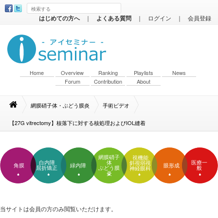
はじめての方へ
｜
よくある質問
｜
ログイン
｜
会員登録
Home
Overview
Ranking
Playlists
News
Forum
Contribution
About
網膜硝子体・ぶどう膜炎
手術ビデオ
【27G vitrectomy】核落下に対する核処理およびIOL縫着
網膜硝子
視機能
白内障
体
医療一
斜視弱視
角膜
緑内障
眼形成
屈折矯正
ぶどう膜
般
神経眼科
炎
当サイトは会員の方のみ閲覧いただけます。