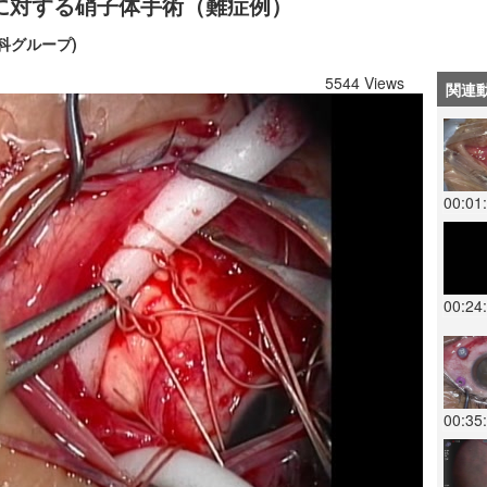
に対する硝子体手術（難症例）
科グループ)
5544 Views
関連
00:01
00:24
00:35