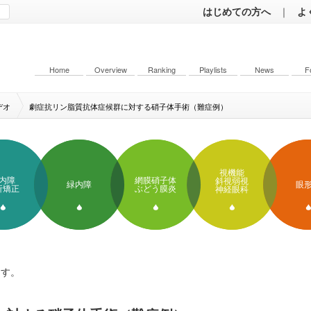
はじめての方へ
｜
よ
Home
Overview
Ranking
Playlists
News
F
デオ
劇症抗リン脂質抗体症候群に対する硝子体手術（難症例）
視機能
内障
網膜硝子体
斜視弱視
緑内障
眼
折矯正
ぶどう膜炎
神経眼科
ます。