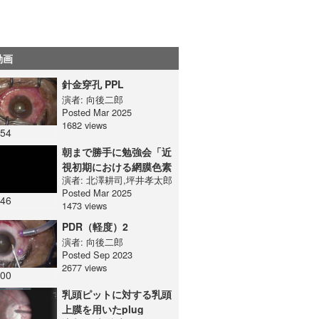
動画
針金穿孔 PPL
演者:
向後二郎
Posted Mar 2025
1682 views
:54
朝まで勝手に勉強会「近
視初期における網膜色素
演者:
北澤耕司
,
坪井孝太郎
上皮細胞の遺伝子発現解
Posted Mar 2025
析」
:46
1473 views
PDR（軽度）2
演者:
向後二郎
Posted Sep 2023
2677 views
:00
乳頭ピットに対する乳頭
上膜を用いたplug