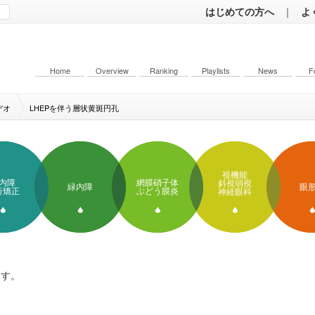
はじめての方へ
｜
よ
Home
Overview
Ranking
Playlists
News
F
デオ
LHEPを伴う層状黄斑円孔
視機能
内障
網膜硝子体
斜視弱視
緑内障
眼
折矯正
ぶどう膜炎
神経眼科
ます。