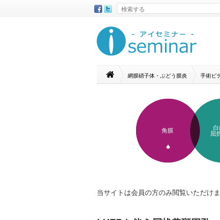
網膜硝子体・ぶどう膜炎
手術ビ
白
角膜
屈
当サイトは会員の方のみ閲覧いただけ