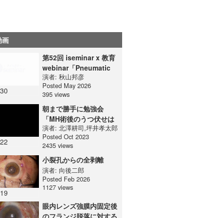
動画
第52回 iseminar x 教育
webinar「Pneumatic
演者:
秋山邦彦
retinopexy」
Posted May 2026
:30
395 views
朝まで勝手に勉強会
「MH術後のうつ伏せは
演者:
北澤耕司
,
坪井孝太郎
必要？」
Posted Oct 2023
:22
2435 views
小裂孔からの全剥離
演者:
向後二郎
Posted Feb 2026
1127 views
:19
眼内レンズ強膜内固定後
のフランジ脱落に対する