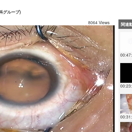
科グループ)
8064 Views
関連
00:47
00:23
00:31