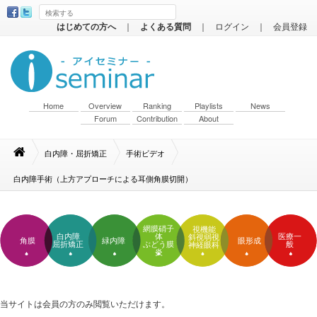
はじめての方へ
｜
よくある質問
｜
ログイン
｜
会員登録
Home
Overview
Ranking
Playlists
News
Forum
Contribution
About
白内障・屈折矯正
手術ビデオ
白内障手術（上方アプローチによる耳側角膜切開）
網膜硝子
視機能
白内障
体
医療一
斜視弱視
角膜
緑内障
眼形成
屈折矯正
ぶどう膜
般
神経眼科
炎
当サイトは会員の方のみ閲覧いただけます。