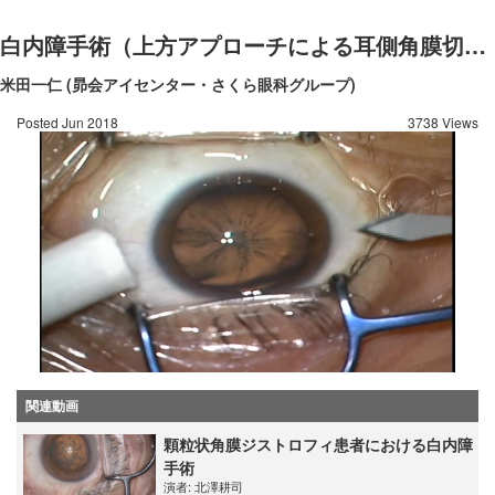
白内障手術（上方アプローチによる耳側角膜切開）
米田一仁 (昴会アイセンター・さくら眼科グループ)
Posted Jun 2018
3738 Views
関連動画
顆粒状角膜ジストロフィ患者における白内障
手術
演者:
北澤耕司