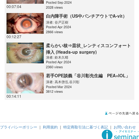
Posted Sep 2024
00:07:04
2028 views
白内障手術（US中パンチアウトでA-vit）
演者:
谷戸正樹
Posted Apr 2024
2866 views
00:12:27
柔らかい核⇒皿状_レンティスコンフォート
挿入 (Heads-up surgery)
演者:
鈴木久晴
Posted Apr 2024
2360 views
若手OPE談義「谷川彰先生編 PEA+IOL」
演者:
高木啓伍
,
谷川彰
Posted Mar 2024
3812 views
00:14:11
プライバシーポリシー
｜
利用規約
｜
特定商取引法に基づく表記
｜
お問い合わせ