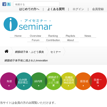
はじめての方へ
｜
よくある質問
｜
ログイン
｜
会員登録
Home
Overview
Ranking
Playlists
News
Forum
Contribution
About
網膜硝子体・ぶどう膜炎
セミナー
網膜硝子体手術に残されたinnovation
網膜硝子
視機能
白内障
体
医療一
斜視弱視
角膜
緑内障
眼形成
屈折矯正
ぶどう膜
般
神経眼科
炎
当サイトは会員の方のみ閲覧いただけます。