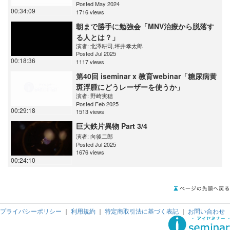
Posted May 2024
00:34:09
1716 views
朝まで勝手に勉強会「MNV治療から脱落す
る人とは？」
演者:
北澤耕司
,
坪井孝太郎
Posted Jul 2025
00:18:36
1117 views
第40回 iseminar x 教育webinar「糖尿病黄
斑浮腫にどうレーザーを使うか」
演者:
野崎実穂
Posted Feb 2025
00:29:18
1513 views
巨大鉄片異物 Part 3/4
演者:
向後二郎
Posted Jul 2025
1676 views
00:24:10
プライバシーポリシー
｜
利用規約
｜
特定商取引法に基づく表記
｜
お問い合わせ