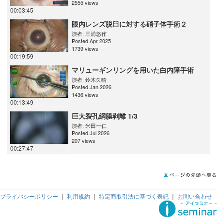
2555 views
00:03:45
眼内レンズ脱臼に対する硝子体手術２
演者:
三浦悠作
Posted Apr 2025
1739 views
00:19:59
マリューギンリングを用いた白内障手術
演者:
鈴木久晴
Posted Jan 2026
1436 views
00:13:49
巨大裂孔網膜剥離 1/3
演者:
米田一仁
Posted Jul 2026
207 views
00:27:47
プライバシーポリシー
｜
利用規約
｜
特定商取引法に基づく表記
｜
お問い合わせ