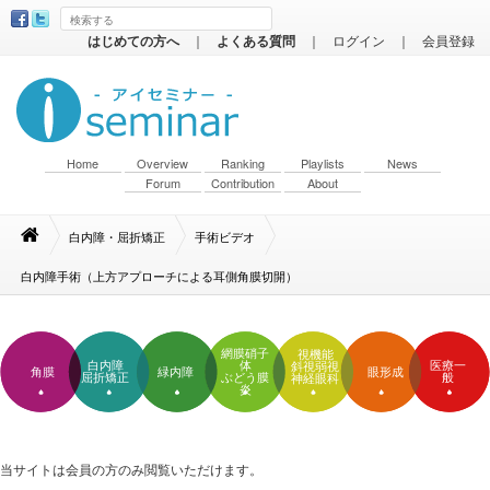
はじめての方へ
｜
よくある質問
｜
ログイン
｜
会員登録
Home
Overview
Ranking
Playlists
News
Forum
Contribution
About
白内障・屈折矯正
手術ビデオ
白内障手術（上方アプローチによる耳側角膜切開）
網膜硝子
視機能
白内障
体
医療一
斜視弱視
角膜
緑内障
眼形成
屈折矯正
ぶどう膜
般
神経眼科
炎
当サイトは会員の方のみ閲覧いただけます。