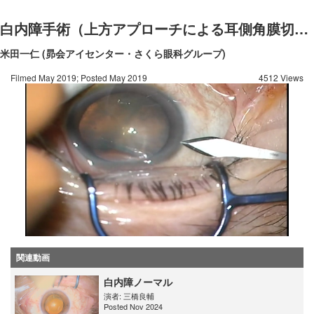
白内障手術（上方アプローチによる耳側角膜切開）
米田一仁 (昴会アイセンター・さくら眼科グループ)
Filmed May 2019; Posted May 2019
4512 Views
関連動画
白内障ノーマル
演者:
三橋良輔
Posted Nov 2024