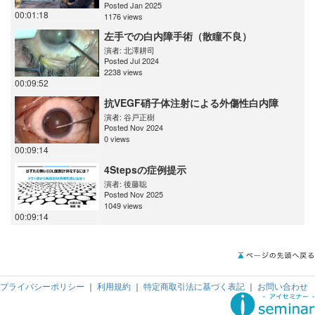
Posted Jan 2025
00:01:18
1176 views
左手での白内障手術（散瞳不良）
演者:
北澤耕司
Posted Jul 2024
2238 views
00:09:52
抗VEGF硝子体注射による外傷性白内障
演者:
谷戸正樹
Posted Nov 2024
0 views
00:09:14
4Stepsの症例提示
演者:
後藤聡
Posted Nov 2025
1049 views
00:09:14
プライバシーポリシー
｜
利用規約
｜
特定商取引法に基づく表記
｜
お問い合わせ