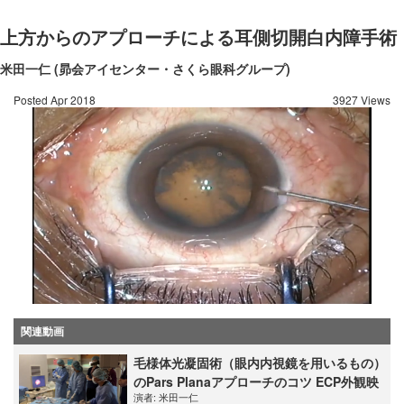
上方からのアプローチによる耳側切開白内障手術
米田一仁 (昴会アイセンター・さくら眼科グループ)
Posted Apr 2018
3927 Views
関連動画
毛様体光凝固術（眼内内視鏡を用いるもの）
のPars Planaアプローチのコツ ECP外観映
演者:
米田一仁
像