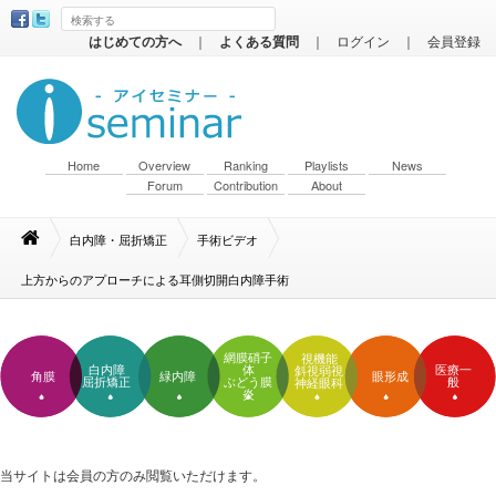
はじめての方へ
｜
よくある質問
｜
ログイン
｜
会員登録
Home
Overview
Ranking
Playlists
News
Forum
Contribution
About
白内障・屈折矯正
手術ビデオ
上方からのアプローチによる耳側切開白内障手術
網膜硝子
視機能
白内障
体
医療一
斜視弱視
角膜
緑内障
眼形成
屈折矯正
ぶどう膜
般
神経眼科
炎
当サイトは会員の方のみ閲覧いただけます。