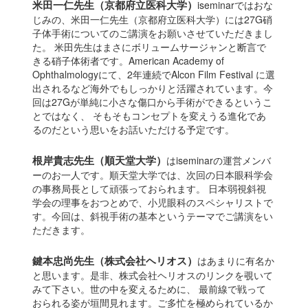
米田一仁先生（京都府立医科大学）
iseminarではおな
じみの、米田一仁先生（京都府立医科大学）には27G硝
子体手術についてのご講演をお願いさせていただきまし
た。 米田先生はまさにボリュームサージャンと断言で
きる硝子体術者です。American Academy of
Ophthalmologyにて、2年連続でAlcon Film Festival に選
出されるなど海外でもしっかりと活躍されています。今
回は27Gが単純に小さな傷口から手術ができるというこ
とではなく、 そもそもコンセプトを変えうる進化であ
るのだという思いをお話いただける予定です。
根岸貴志先生（順天堂大学）
はiseminarの運営メンバ
ーのお一人です。順天堂大学では、次回の日本眼科学会
の事務局長として頑張っておられます。 日本弱視斜視
学会の理事をおつとめで、小児眼科のスペシャリストで
す。今回は、斜視手術の基本というテーマでご講演をい
ただきます。
鍵本忠尚先生（株式会社ヘリオス）
はあまりに有名か
と思います。是非、株式会社ヘリオスのリンクを覗いて
みて下さい。世の中を変えるために、 最前線で戦って
おられる姿が垣間見れます。ご多忙を極められているか