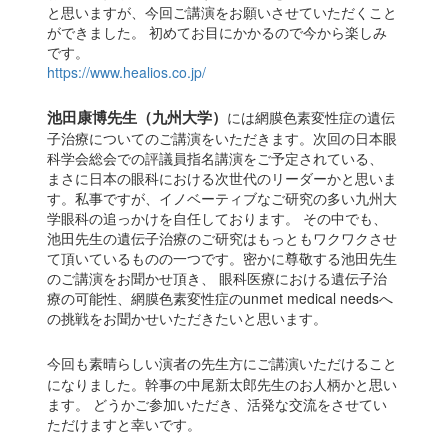
と思いますが、今回ご講演をお願いさせていただくこと
ができました。 初めてお目にかかるので今から楽しみ
です。
https://www.healios.co.jp/
池田康博先生（九州大学）
には網膜色素変性症の遺伝
子治療についてのご講演をいただきます。次回の日本眼
科学会総会での評議員指名講演をご予定されている、
まさに日本の眼科における次世代のリーダーかと思いま
す。私事ですが、イノベーティブなご研究の多い九州大
学眼科の追っかけを自任しております。 その中でも、
池田先生の遺伝子治療のご研究はもっともワクワクさせ
て頂いているものの一つです。密かに尊敬する池田先生
のご講演をお聞かせ頂き、 眼科医療における遺伝子治
療の可能性、網膜色素変性症のunmet medical needsへ
の挑戦をお聞かせいただきたいと思います。
今回も素晴らしい演者の先生方にご講演いただけること
になりました。幹事の中尾新太郎先生のお人柄かと思い
ます。 どうかご参加いただき、活発な交流をさせてい
ただけますと幸いです。