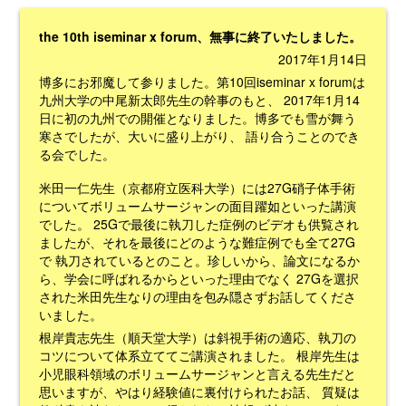
the 10th iseminar x forum、無事に終了いたしました。
2017年1月14日
博多にお邪魔して参りました。第10回iseminar x forumは
九州大学の中尾新太郎先生の幹事のもと、 2017年1月14
日に初の九州での開催となりました。博多でも雪が舞う
寒さでしたが、大いに盛り上がり、 語り合うことのでき
る会でした。
米田一仁先生（京都府立医科大学）には27G硝子体手術
についてボリュームサージャンの面目躍如といった講演
でした。 25Gで最後に執刀した症例のビデオも供覧され
ましたが、それを最後にどのような難症例でも全て27G
で 執刀されているとのこと。珍しいから、論文になるか
ら、学会に呼ばれるからといった理由でなく 27Gを選択
された米田先生なりの理由を包み隠さずお話してくださ
いました。
根岸貴志先生（順天堂大学）は斜視手術の適応、執刀の
コツについて体系立ててご講演されました。 根岸先生は
小児眼科領域のボリュームサージャンと言える先生だと
思いますが、やはり経験値に裏付けられたお話、 質疑は