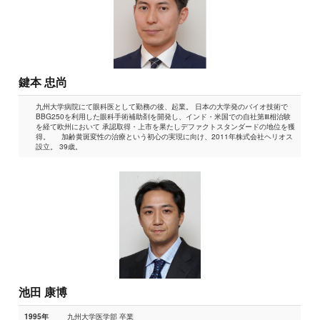
鍵本 忠尚
九州大学病院にて眼科医として勤務の後、起業。 日本の大学発のバイオ技術で
BBG250を利用した眼科手術補助剤を開発し、インド・米国での自社第Ⅲ相治験
を経て欧州において 承認取得・上市を果たしデファクトスタンダードの地位を獲
得。 加齢黄斑変性の治療という初心の実現に向け、2011年株式会社ヘリオス
設立。 39歳。
池田 康博
九州大学医学部 卒業
1995年