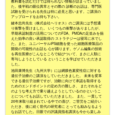
教科書を読むだけでは得られない情報が詰まっていまし
た。後半戦の眼位異常とその際の 診断のお話は、専門医
試験を受けられる先生は特に必見と思います。ご講演の
アップロードをお待ち下さい。
鍵本忠尚先生（株式会社ヘリオス）のご講演には予想通
り衝撃を受けました。 いくつもの衝撃がありましたが、
早期承認制度の活用についてのFDA、PMDAの足並みを揃
えた効率の良い承認取得の ストラテジーは寝耳に水でし
た。また、ユニバーサルiPS細胞を使った細胞医療製品の
開発の可能性のお話も 心が踊ります。ゲノム編集の技術
を再生医療がこんなところで結びついて、まさに人類に
寄与しようとしている ということを学ばせていただきま
した。
池田康博先生（九州大学）には網膜色素変性症に対する
遺伝子治療のご講演をしていただきました。 未来を変革
できる遺伝子治療ですが、治験に向けて承認を取得する
ためのエンドポイントの定め方の難しさ、 またそれをど
のような考え方で乗り越えようとしているのかというこ
とについてもお話していただきました。 また、一貫して
20年来取り組まれている中での喜び、ご苦労をご紹介い
ただき、後に続く世代の研究者に とっても励みなるよう
なお話でした。日眼での評議員指名講演も今から楽しみ