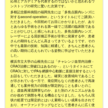
応用とアカデミアを代表するのではないかと思われるワ
ンストップの研究に驚いた次第です。
多根記念眼科病院の福岡先生には「多焦点眼内レンズに
対するsecond operation」というタイトルにてご講演い
ただきました。今回初めてお目にかかりましたが、あり
とあらゆる手術をされる第一線でご活躍の臨床医である
ことがひしひしと感じられました。多焦点眼内レンズ、
レーザーによる屈折矯正手術が非常に発展する中、患者
さんの期待もどんどん高まってきているようです。その
中でも最新の技術、知識に精通して、きちんと患者さん
の高い期待に応えられている姿勢に学ばせていただきま
した。
横浜市立大学の山根先生には「チャレンジ血管内治療 -
CRAO治療に突破口はあるのか -」というタイトルにて
CRAOに対してtPAを網膜中心動脈に直接注射するという
お話をしていただきました。確実に改善傾向であること
が示されている一方で、発症間もなくの患者さんで再疎
通しても案外視力の回復が限定的なことも多いとのこ
と。虚血再灌流障害なのか、また別のメカニズムがある
のか改めて病態を考える機会となりました。もちろん現
状の処置では限定的とはいえ素晴らしい成果を出されて
おり、オーファンドラッグなどとして患者さんに広く使