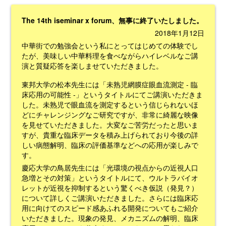
The 14th iseminar x forum、無事に終了いたしました。
2018年1月12日
中華街での勉強会という私にとってはじめての体験でし
たが、美味しい中華料理を食べながらハイレベルなご講
演と質疑応答を楽しませていただきました。
東邦大学の松本先生には「未熟児網膜症眼血流測定 - 臨
床応用の可能性 -」というタイトルにてご講演いただきま
した。未熟児で眼血流を測定するという信じられないほ
どにチャレンジングなご研究ですが、非常に綺麗な映像
を見せていただきました。大変なご苦労だったと思いま
すが、貴重な臨床データを積み上げられており今後の詳
しい病態解明、臨床の評価基準などへの応用が楽しみで
す。
慶応大学の鳥居先生には「光環境の視点からの近視人口
急増とその対策」というタイトルにて、ウルトラバイオ
レットが近視を抑制するという驚くべき仮説（発見？）
について詳しくご講演いただきました。さらには臨床応
用に向けてのスピード感あふれる開発についてもご紹介
いただきました。現象の発見、メカニズムの解明、臨床