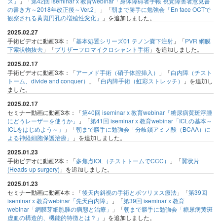
ズ」
」「
第42回 iseminar x 教育webinar「身体障碍者手帳 視覚障害者意見書
の書き方～2018年改正後～Ver.2」
」「
朝まで勝手に勉強会「En face OCTで
観察される黄斑円孔の増殖性変化」
」を追加しました。
2025.02.27
手術ビデオに動画3本：「
基本処置シリーズ01 テノン嚢下注射
」「
PVR 網膜
下索状物抜去
」「
プリザーフロマイクロシャント手術
」を追加しました。
2025.02.17
手術ビデオに動画3本：「
アーメド手術（硝子体腔挿入）
」「
白内障（チスト
トーム、divide and conquer）
」「
白内障手術（虹彩ストレッチ）
」を追加し
ました。
2025.02.17
セミナー動画に動画3本：「
第40回 iseminar x 教育webinar「糖尿病黄斑浮腫
にどうレーザーを使うか」
」「
第41回 iseminar x 教育webinar「ICLの基本～
ICLをはじめよう～」
」「
朝まで勝手に勉強会「分岐鎖アミノ酸（BCAA）に
よる神経細胞保護治療」
」を追加しました。
2025.01.23
手術ビデオに動画2本：「
多焦点IOL（チストトームでCCC）
」「
翼状片
(Heads-up surgery)
」を追加しました。
2025.01.23
セミナー動画に動画4本：「
後天内斜視の手術とボツリヌス療法
」「
第39回
iseminar x 教育webinar「先天白内障」
」「
第39回 iseminar x 教育
webinar「網膜芽細胞腫の病態と治療」
」「
朝まで勝手に勉強会「糖尿病黄斑
虚血の構造的、機能的特徴とは？」
」を追加しました。