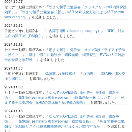
2024.12.27
セミナー動画に動画2本：「
朝まで勝手に勉強会「クリスタリンの緑内障保護
効果」
」「
朝まで勝手に勉強会「新しい硝子体可視化方法による硝子体のIn
vivo Imaging」
」を追加しました。
2024.12.12
手術ビデオに動画2本：「
白内障手術5（Heads-up surgery）
」「
IFISに対す
る白内障手術（DM合併）
」を追加しました。
2024.12.12
セミナー動画に動画2本：「
朝まで勝手に勉強会「オメガ3はドライアイ予防
に効く？」
」「
朝まで勝手に勉強会「網膜剥離、網膜裂孔、PVDの人口統計
学的特徴と季節性」
」を追加しました。
2024.11.30
手術ビデオに動画3本：「
偽翼状片+羊膜移植
」「
白内障
」「
DSAEK（IOL交
換も同時に）
」を追加しました。
2024.11.30
セミナー動画に動画3本：「
なんでもOPE談義_庄司先生_第4部「濾過手
術」
」「
第37回 iseminar x 教育webinar「下眼瞼内反手術について」
」「
朝
まで勝手に勉強会「ERMの臨床像と病理像の関係」
」を追加しました。
2024.11.18
セミナー動画に動画3本：「
なんでもOPE談義_庄司先生_第3部「濾過手
術」
」「
第36回 iseminar x 教育webinar「眼窩底骨折」
」「
朝まで勝手に勉
強会「認知症リスクに視覚機能障害がどれくらい関与するか」
」を追加しま
した。