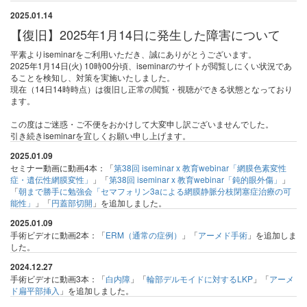
2025.01.14
【復旧】2025年1月14日に発生した障害について
平素よりiseminarをご利用いただき、誠にありがとうございます。
2025年1月14日(火) 10時00分頃、iseminarのサイトが閲覧しにくい状況であ
ることを検知し、対策を実施いたしました。
現在（14日14時時点）は復旧し正常の閲覧・視聴ができる状態となっており
ます。
この度はご迷惑・ご不便をおかけして大変申し訳ございませんでした。
引き続きiseminarを宜しくお願い申し上げます。
2025.01.09
セミナー動画に動画4本：「
第38回 iseminar x 教育webinar「網膜色素変性
症・遺伝性網膜変性」
」「
第38回 iseminar x 教育webinar「鈍的眼外傷」
」
「
朝まで勝手に勉強会「セマフォリン3aによる網膜静脈分枝閉塞症治療の可
能性」
」「
円蓋部切開
」を追加しました。
2025.01.09
手術ビデオに動画2本：「
ERM（通常の症例）
」「
アーメド手術
」を追加しま
した。
2024.12.27
手術ビデオに動画3本：「
白内障
」「
輪部デルモイドに対するLKP
」「
アーメ
ド扁平部挿入
」を追加しました。