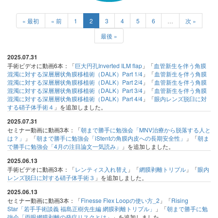
« 最初
« 前
1
2
3
4
5
6
…
次 »
最後 »
2025.07.31
手術ビデオに動画6本：「
巨大円孔Inverted ILM flap
」「
血管新生を伴う角膜
混濁に対する深層層状角膜移植術（DALK）Part 1/4
」「
血管新生を伴う角膜
混濁に対する深層層状角膜移植術（DALK）Part 2/4
」「
血管新生を伴う角膜
混濁に対する深層層状角膜移植術（DALK）Part 3/4
」「
血管新生を伴う角膜
混濁に対する深層層状角膜移植術（DALK）Part 4/4
」「
眼内レンズ脱臼に対
する硝子体手術４
」を追加しました。
2025.07.31
セミナー動画に動画3本：「
朝まで勝手に勉強会「MNV治療から脱落する人と
は？」
」「
朝まで勝手に勉強会「iStentの角膜内皮への長期安全性」
」「
朝ま
で勝手に勉強会「4月の注目論文一気読み」
」を追加しました。
2025.06.13
手術ビデオに動画3本：「
レンティス入れ替え
」「
網膜剥離トリプル
」「
眼内
レンズ脱臼に対する硝子体手術３
」を追加しました。
2025.06.13
セミナー動画に動画3本：「
Finesse Flex Loopの使い方_2
」「
Rising
Star「若手手術談義 福島正樹先生編 網膜剥離トリプル」
」「
朝まで勝手に勉
強会「両眼網膜剥離の発症リスクとは」
」を追加しました。