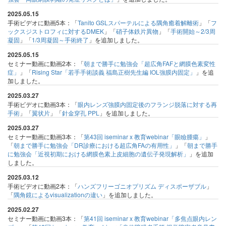
2025.05.15
手術ビデオに動画5本：「
Tanito GSLスパーテルによる隅角癒着解離術
」「
フ
ックスジストロフィに対するDMEK
」「
硝子体鉄片異物
」「
手術開始～2/3周
凝固
」「
1/3周凝固～手術終了
」を追加しました。
2025.05.15
セミナー動画に動画2本：「
朝まで勝手に勉強会「超広角FAFと網膜色素変性
症」
」「
Rising Star「若手手術談義 福島正樹先生編 IOL強膜内固定」
」を追
加しました。
2025.03.27
手術ビデオに動画3本：「
眼内レンズ強膜内固定後のフランジ脱落に対する再
手術
」「
翼状片
」「
針金穿孔 PPL
」を追加しました。
2025.03.27
セミナー動画に動画3本：「
第43回 iseminar x 教育webinar「眼瞼腫瘍」
」
「
朝まで勝手に勉強会「DR診療における超広角FAの有用性」
」「
朝まで勝手
に勉強会「近視初期における網膜色素上皮細胞の遺伝子発現解析」
」を追加
しました。
2025.03.12
手術ビデオに動画2本：「
ハンズフリーゴニオプリズム ディスポーザブル
」
「
隅角鏡によるvisualizationの違い
」を追加しました。
2025.02.27
セミナー動画に動画3本：「
第41回 iseminar x 教育webinar「多焦点眼内レン