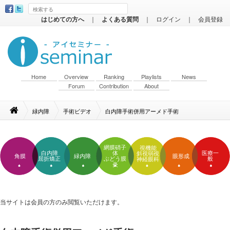
はじめての方へ
｜
よくある質問
｜
ログイン
｜
会員登録
Home
Overview
Ranking
Playlists
News
Forum
Contribution
About
緑内障
手術ビデオ
白内障手術併用アーメド手術
網膜硝子
視機能
白内障
体
医療一
斜視弱視
角膜
緑内障
眼形成
屈折矯正
ぶどう膜
般
神経眼科
炎
当サイトは会員の方のみ閲覧いただけます。