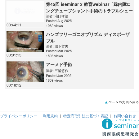
第45回 iseminar x 教育webinar「緑内障ロ
ングチューブシャント手術のトラブルシュー
演者:
浪口孝治
ティング」
Posted Aug 2025
00:44:11
1062 views
ハンズフリーゴニオプリズム ディスポーザ
ブル
演者:
城下哲夫
Posted Mar 2025
00:01:15
1593 views
アーメド手術
演者:
三浦悠作
Posted Jan 2025
1859 views
00:18:12
プライバシーポリシー
｜
利用規約
｜
特定商取引法に基づく表記
｜
お問い合わせ