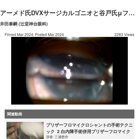
アーメド氏DVXサージカルゴニオと谷戸氏μフックによる360°トラベクロトミー
井田泰嗣 (辻堂神台眼科)
Filmed Mar 2024; Posted Mar 2024
2283 Views
関連動画
プリザーフロマイクロシャントの手術テクニ
ック_2 白内障手術併用プリザーフロマイク
演者:
三浦悠作
ロシャント手術