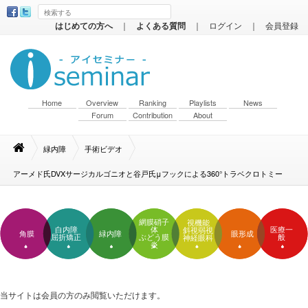
はじめての方へ
｜
よくある質問
｜
ログイン
｜
会員登録
Home
Overview
Ranking
Playlists
News
Forum
Contribution
About
緑内障
手術ビデオ
アーメド氏DVXサージカルゴニオと谷戸氏μフックによる360°トラベクロトミー
網膜硝子
視機能
白内障
体
医療一
斜視弱視
角膜
緑内障
眼形成
屈折矯正
ぶどう膜
般
神経眼科
炎
当サイトは会員の方のみ閲覧いただけます。