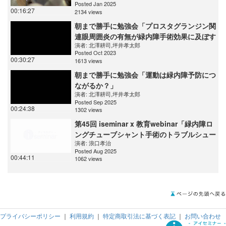
Posted Jan 2025
00:16:27
2134 views
朝まで勝手に勉強会「プロスタグランジン関
連眼周囲炎の有無が緑内障手術効果に及ぼす
演者:
北澤耕司
,
坪井孝太郎
影響」
Posted Oct 2023
00:30:27
1613 views
朝まで勝手に勉強会「運動は緑内障予防につ
ながるか？」
演者:
北澤耕司
,
坪井孝太郎
Posted Sep 2025
00:24:38
1302 views
第45回 iseminar x 教育webinar「緑内障ロ
ングチューブシャント手術のトラブルシュー
演者:
浪口孝治
ティング」
Posted Aug 2025
00:44:11
1062 views
プライバシーポリシー
｜
利用規約
｜
特定商取引法に基づく表記
｜
お問い合わせ