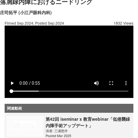
落屑緑内障におけるニードリング
庄司拓平 (小江戸眼科内科)
Filmed Sep 2024; Posted Sep 2024
1832 Views
関連動画
第42回 iseminar x 教育webinar「低侵襲緑
内障手術アップデート」
演者:
三浦悠作
Posted Mar 2025