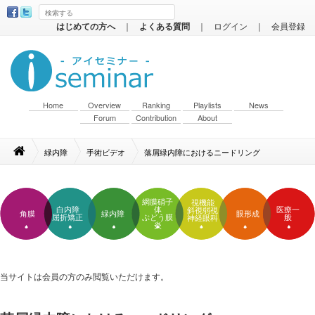
はじめての方へ
｜
よくある質問
｜
ログイン
｜
会員登録
Home
Overview
Ranking
Playlists
News
Forum
Contribution
About
緑内障
手術ビデオ
落屑緑内障におけるニードリング
網膜硝子
視機能
白内障
体
医療一
斜視弱視
角膜
緑内障
眼形成
屈折矯正
ぶどう膜
般
神経眼科
炎
当サイトは会員の方のみ閲覧いただけます。