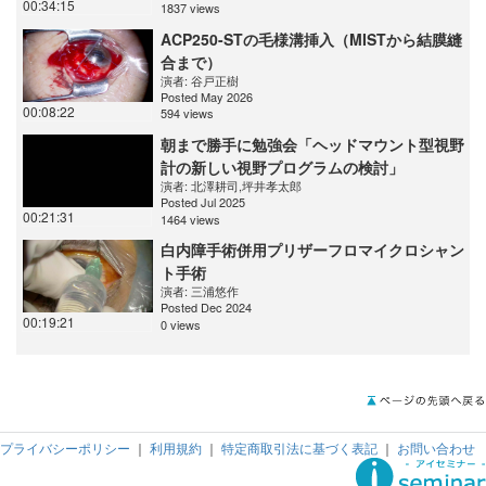
00:34:15
1837 views
ACP250-STの毛様溝挿入（MISTから結膜縫
合まで）
演者:
谷戸正樹
Posted May 2026
00:08:22
594 views
朝まで勝手に勉強会「ヘッドマウント型視野
計の新しい視野プログラムの検討」
演者:
北澤耕司
,
坪井孝太郎
Posted Jul 2025
00:21:31
1464 views
白内障手術併用プリザーフロマイクロシャン
ト手術
演者:
三浦悠作
Posted Dec 2024
00:19:21
0 views
プライバシーポリシー
｜
利用規約
｜
特定商取引法に基づく表記
｜
お問い合わせ