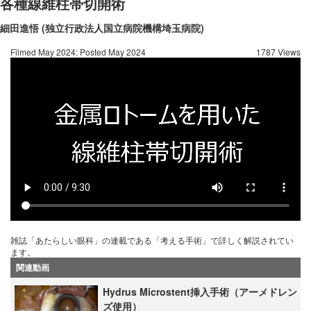
各種線維柱帯切開術
細田進悟 (独立行政法人国立病院機構埼玉病院)
Filmed May 2024; Posted May 2024
1787 Views
雑誌「あたらしい眼科」の連載である「考える手術」で詳しく解説されてい
ます。
関連動画
Hydrus Microstent挿入手術（アーメドレン
ズ使用）