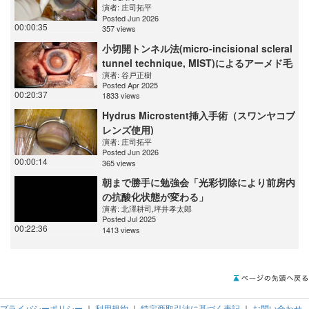
演者:
庄司拓平
Posted Jun 2026
00:00:35
357 views
小切開トンネル法(micro-incisional scleral
tunnel technique, MIST)によるアーメド毛
演者:
谷戸正樹
様溝挿入
Posted Apr 2025
00:20:37
1833 views
Hydrus Microstent挿入手術（スワンヤコブ
レンズ使用)
演者:
庄司拓平
Posted Jun 2026
00:00:14
365 views
朝まで勝手に勉強会「光彩切除により前房内
の抗酸化状態が変わる」
演者:
北澤耕司
,
坪井孝太郎
Posted Jul 2025
00:22:36
1413 views
プライバシーポリシー
｜
利用規約
｜
特定商取引法に基づく表記
｜
お問い合わせ