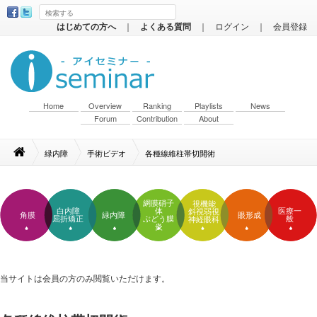
はじめての方へ
｜
よくある質問
｜
ログイン
｜
会員登録
Home
Overview
Ranking
Playlists
News
Forum
Contribution
About
緑内障
手術ビデオ
各種線維柱帯切開術
網膜硝子
視機能
白内障
体
医療一
斜視弱視
角膜
緑内障
眼形成
屈折矯正
ぶどう膜
般
神経眼科
炎
当サイトは会員の方のみ閲覧いただけます。