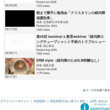
Posted Jan 2026
00:33:25
1373 views
朝まで勝手に勉強会「クリスタリンの緑内障
保護効果」
演者:
北澤耕司
,
坪井孝太郎
Posted Dec 2024
00:17:50
1429 views
第45回 iseminar x 教育webinar「緑内障ロ
ングチューブシャント手術のトラブルシュー
演者:
浪口孝治
ティング」
Posted Aug 2025
00:44:11
1062 views
ERM triple（緑内障のためILM剥離なし）
演者:
福島正樹
Posted Feb 2026
1179 views
00:17:51
プライバシーポリシー
｜
利用規約
｜
特定商取引法に基づく表記
｜
お問い合わせ