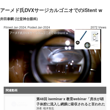
アーメド氏DVXサージカルゴニオでのiStent w
井田泰嗣 (辻堂神台眼科)
Filmed Jan 2024; Posted Jan 2024
2072 Views
関連動画
第48回 iseminar x 教育webinar「房水が硝
子体腔に流入し網膜に吸収されると言われた
演者:
植木智志
ら驚きますか？」