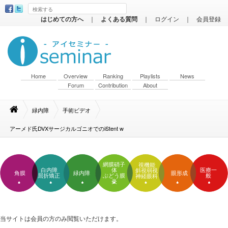
はじめての方へ
｜
よくある質問
｜
ログイン
｜
会員登録
Home
Overview
Ranking
Playlists
News
Forum
Contribution
About
緑内障
手術ビデオ
アーメド氏DVXサージカルゴニオでのiStent w
網膜硝子
視機能
白内障
体
医療一
斜視弱視
角膜
緑内障
眼形成
屈折矯正
ぶどう膜
般
神経眼科
炎
当サイトは会員の方のみ閲覧いただけます。