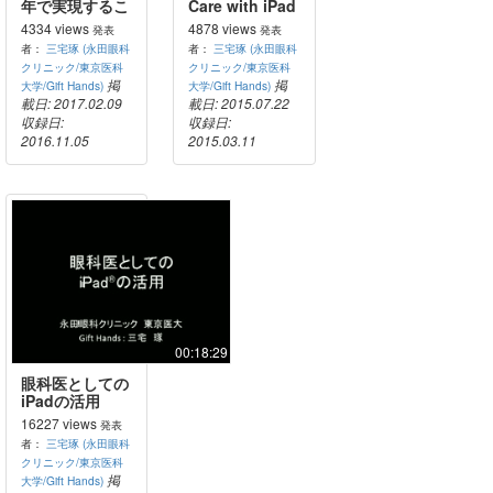
年で実現するこ
Care with iPad
とは？
and iPhone
4334 views
4878 views
発表
発表
者：
三宅琢 (永田眼科
者：
三宅琢 (永田眼科
クリニック/東京医科
クリニック/東京医科
掲
掲
大学/Gift Hands)
大学/Gift Hands)
載日: 2017.02.09
載日: 2015.07.22
収録日:
収録日:
2016.11.05
2015.03.11
00:18:29
眼科医としての
iPadの活用
16227 views
発表
者：
三宅琢 (永田眼科
クリニック/東京医科
掲
大学/Gift Hands)