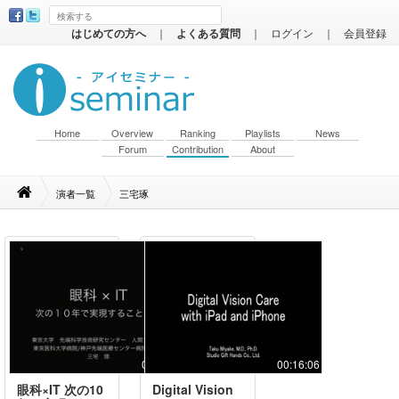
はじめての方へ
｜
よくある質問
｜
ログイン
｜
会員登録
Home
Overview
Ranking
Playlists
News
Forum
Contribution
About
演者一覧
三宅琢
00:07:31
00:16:06
眼科×IT 次の10
Digital Vision