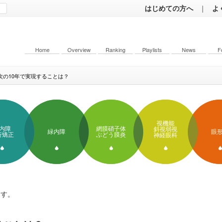
はじめての方へ
｜
よ
Home
Overview
Ranking
Playlists
News
F
T 次の10年で実現することは？
視機能
内障
網膜硝子体
斜視弱視
緑内障
眼
折矯正
ぶどう膜炎
神経眼科
ます。