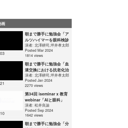
動画
朝まで勝手に勉強会「ア
ルツハイマーを眼科検診
演者:
北澤耕司
,
坪井孝太郎
で発見できる？」
Posted Mar 2024
:03
1814 views
朝まで勝手に勉強会「血
液交換における抗老化治
演者:
北澤耕司
,
坪井孝太郎
療」
Posted Jan 2024
:21
2270 views
第34回 iseminar x 教育
webinar「AIと眼科」
演者:
松井良諭
Posted Sep 2024
:10
1642 views
朝まで勝手に勉強会「分