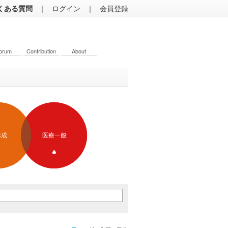
くある質問
｜
ログイン
｜
会員登録
orum
Contribution
About
形成
医療一般