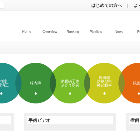
はじめての方へ
｜
よ
Home
Overview
Ranking
Playlists
News
F
視機能
内障
網膜硝子体
斜視弱視
緑内障
眼
折矯正
ぶどう膜炎
神経眼科
手術ビデオ
症例