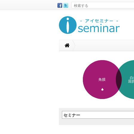
白
角膜
屈
セミナー