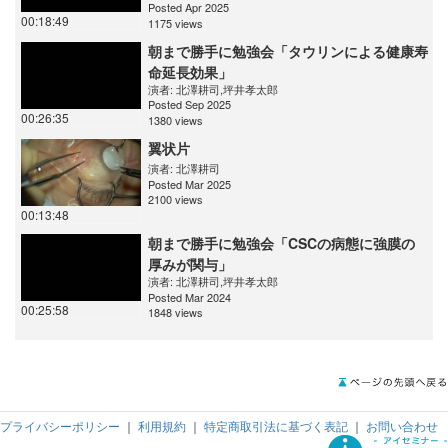
Posted Apr 2025
00:18:49
1175 views
朝まで勝手に勉強会「タウリンによる健康寿
命延長効果」
演者:
北澤耕司
,
坪井孝太郎
Posted Sep 2025
00:26:35
1380 views
翼状片
演者:
北澤耕司
Posted Mar 2025
2100 views
00:13:48
朝まで勝手に勉強会「CSCの病態に強膜の
厚みが関与」
演者:
北澤耕司
,
坪井孝太郎
Posted Mar 2024
00:25:58
1848 views
プライバシーポリシー
｜
利用規約
｜
特定商取引法に基づく表記
｜
お問い合わせ