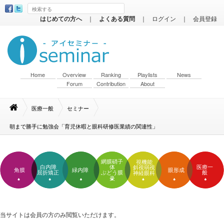
はじめての方へ
｜
よくある質問
｜
ログイン
｜
会員登録
Home
Overview
Ranking
Playlists
News
Forum
Contribution
About
医療一般
セミナー
朝まで勝手に勉強会「育児休暇と眼科研修医業績の関連性」
網膜硝子
視機能
白内障
体
医療一
斜視弱視
角膜
緑内障
眼形成
屈折矯正
ぶどう膜
般
神経眼科
炎
当サイトは会員の方のみ閲覧いただけます。