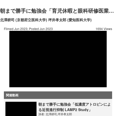
朝まで勝手に勉強会「育児休暇と眼科研修医業績の関連性」
北澤耕司 (京都府立医科大学)
坪井孝太郎 (愛知医科大学)
Filmed Jun 2023; Posted Jun 2023
1694 Views
関連動画
朝まで勝手に勉強会「低濃度アトロピンによ
る近視進行抑制 LAMP2 Study」
演者:
北澤耕司
,
坪井孝太郎