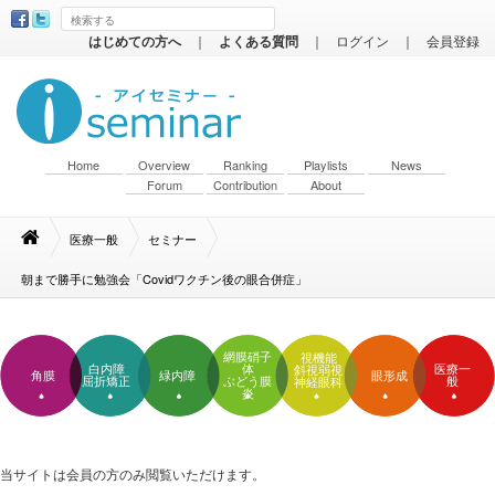
はじめての方へ
｜
よくある質問
｜
ログイン
｜
会員登録
Home
Overview
Ranking
Playlists
News
Forum
Contribution
About
医療一般
セミナー
朝まで勝手に勉強会「Covidワクチン後の眼合併症」
網膜硝子
視機能
白内障
体
医療一
斜視弱視
角膜
緑内障
眼形成
屈折矯正
ぶどう膜
般
神経眼科
炎
当サイトは会員の方のみ閲覧いただけます。