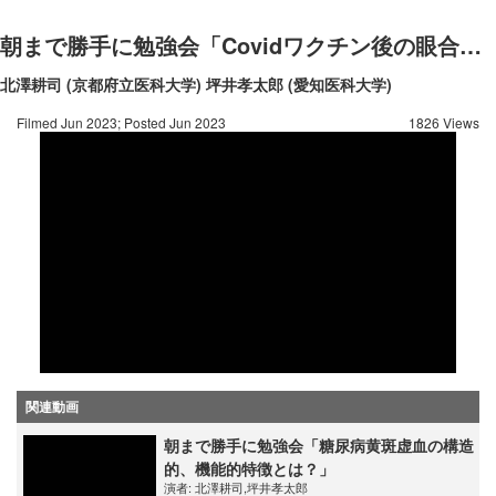
朝まで勝手に勉強会「Covidワクチン後の眼合併症」
北澤耕司 (京都府立医科大学)
坪井孝太郎 (愛知医科大学)
Filmed Jun 2023; Posted Jun 2023
1826 Views
関連動画
朝まで勝手に勉強会「糖尿病黄斑虚血の構造
的、機能的特徴とは？」
演者:
北澤耕司
,
坪井孝太郎