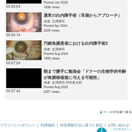
Posted Jan 2025
00:25:04
1636 views
通常の白内障手術（耳側からアプローチ）
演者:
北澤耕司
Posted Apr 2024
2226 views
00:05:14
円錐角膜患者における白内障手術2
演者:
北澤耕司
Posted Aug 2024
1855 views
00:07:24
朝まで勝手に勉強会「ドナーの生物学的年齢
が角膜移植後に与える可能性」
演者:
北澤耕司
,
坪井孝太郎
Posted Aug 2023
00:37:43
2257 views
プライバシーポリシー
｜
利用規約
｜
特定商取引法に基づく表記
｜
お問い合わせ