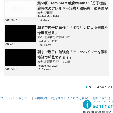
第58回 iseminar x 教育webinar「分子標的
薬時代のアレルギー治療と眼疾患 眼科医が
演者:
福田憲
知っておくべき副作用と可能性」
Posted May 2026
00:36:36
148 views
朝まで勝手に勉強会「タウリンによる健康寿
命延長効果」
演者:
北澤耕司
,
坪井孝太郎
Posted Sep 2025
00:26:35
1390 views
朝まで勝手に勉強会「アルツハイマーを眼科
検診で発見できる？」
演者:
北澤耕司
,
坪井孝太郎
Posted Mar 2024
00:20:03
1816 views
プライバシーポリシー
｜
利用規約
｜
特定商取引法に基づく表記
｜
お問い合わせ