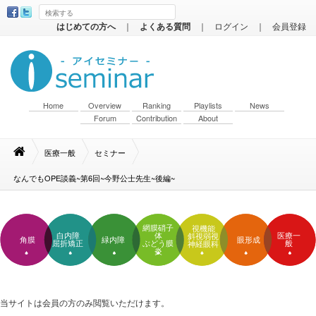
はじめての方へ
｜
よくある質問
｜
ログイン
｜
会員登録
Home
Overview
Ranking
Playlists
News
Forum
Contribution
About
医療一般
セミナー
なんでもOPE談義~第6回~今野公士先生~後編~
網膜硝子
視機能
白内障
体
医療一
斜視弱視
角膜
緑内障
眼形成
屈折矯正
ぶどう膜
般
神経眼科
炎
当サイトは会員の方のみ閲覧いただけます。