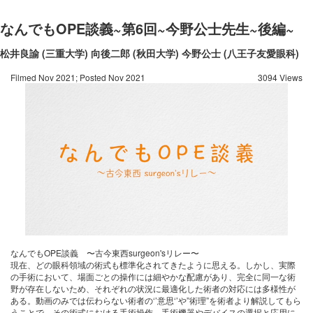
なんでもOPE談義~第6回~今野公士先生~後編~
松井良諭 (三重大学)
向後二郎 (秋田大学)
今野公士 (八王子友愛眼科)
Filmed Nov 2021; Posted Nov 2021
3094 Views
なんでもOPE談義 〜古今東西surgeon'sリレー〜
現在、どの眼科領域の術式も標準化されてきたように思える。しかし、実際
の手術において、場面ごとの操作には細やかな配慮があり、完全に同一な術
野が存在しないため、それぞれの状況に最適化した術者の対応には多様性が
ある。動画のみでは伝わらない術者の‘’意思‘’や”術理”を術者より解説してもら
うことで、その術式における手術操作、手術機器やデバイスの選択と応用に