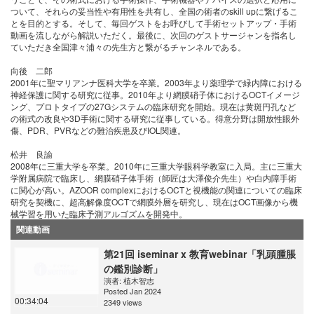
ついて、それらの妥当性や有用性を共有し、全国の術者のskill upに繋げるこ
とを目的とする。そして、毎回ゲストをお呼びして手術セットアップ・手術
動画を流しながら解説いただく。最後に、次回のゲストサージャンを指名し
ていただき全国津々浦々の先生方と繋がるチャンネルである。
向後 二郎
2001年に聖マリアンナ医科大学を卒業。2003年より薬理学で緑内障における
神経保護に関する研究に従事。2010年より網膜硝子体におけるOCTイメージ
ング、プロトタイプの27Gシステムの臨床研究を開始。現在は黄斑円孔など
の術式の改良や3D手術に関する研究に従事している。得意分野は開放性眼外
傷、PDR、PVRなどの難治疾患及びIOL関連。
松井 良諭
2008年に三重大学を卒業。2010年に三重大学眼科学教室に入局。主に三重大
学附属病院で臨床し、網膜硝子体手術（師匠は大澤俊介先生）や白内障手術
に関心が高い。AZOOR complexにおけるOCTと視機能の関連についての臨床
研究を契機に、超高解像度OCTで網膜外層を研究し、現在はOCT画像から機
械学習を用いた臨床予測アルゴズムを開発中。
関連動画
第21回 iseminar x 教育webinar「乳頭腫脹
の鑑別診断」
演者:
植木智志
Posted Jan 2024
00:34:04
2349 views