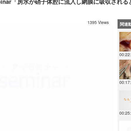
 教育webinar「房水が硝子体腔に流入し網膜に吸収
)
1395 Views
関連
00:22
00:17
00:25