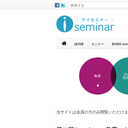
緑内障
セミナー
第48回 i
白
角膜
屈
当サイトは会員の方のみ閲覧いただけ