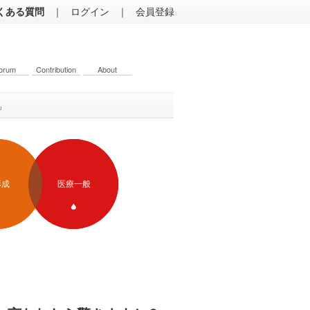
くある質問
｜
ログイン
｜
会員登録
orum
Contribution
About
」
形成
医療一般