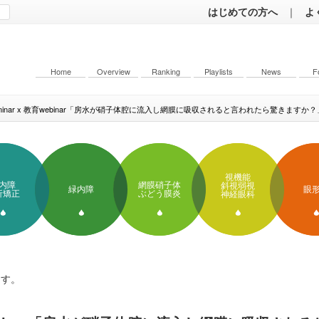
はじめての方へ
｜
よ
Home
Overview
Ranking
Playlists
News
F
seminar x 教育webinar「房水が硝子体腔に流入し網膜に吸収されると言われたら驚きますか？
視機能
内障
網膜硝子体
斜視弱視
緑内障
眼
折矯正
ぶどう膜炎
神経眼科
ます。