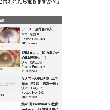
されると言われたら驚きますか？」
動画
アーメド扁平部挿入
演者:
浪口孝治
Posted Dec 2024
1815 views
:17
ERM triple（緑内障のた
めILM剥離なし）
演者:
福島正樹
Posted Feb 2026
:51
1191 views
なんでもOPE談義_庄司
先生_第3部「濾過手術」
演者:
庄司拓平
Posted Nov 2024
:06
1808 views
第45回 iseminar x 教育
webinar「緑内障診療に