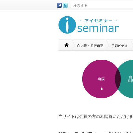
白内障・屈折矯正
手術ビデオ
白
角膜
屈
当サイトは会員の方のみ閲覧いただけ