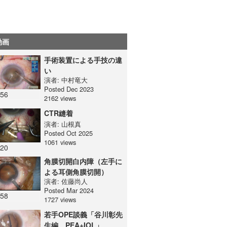
動画
手術装置による手技の違
い
演者:
中村竜大
Posted Dec 2023
:56
2162 views
CTR縫着
演者:
山根真
Posted Oct 2025
1061 views
:20
角膜切開白内障（左手に
よる耳側角膜切開）
演者:
佐藤尚人
Posted Mar 2024
:58
1727 views
若手OPE談義「谷川彰先
生編 PEA+IOL」