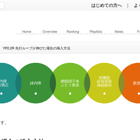
はじめての方へ
｜
よ
Home
Overview
Ranking
Playlists
News
F
YP2.2R 先行ループが伸びた場合の挿入方法
視機能
内障
網膜硝子体
斜視弱視
緑内障
眼
折矯正
ぶどう膜炎
神経眼科
ます。