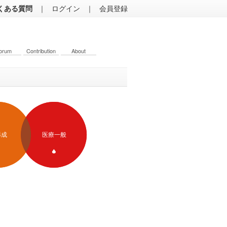
くある質問
｜
ログイン
｜
会員登録
orum
Contribution
About
形成
医療一般