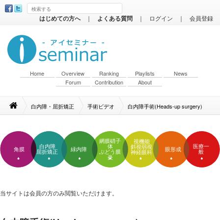
はじめての方へ
｜
よくある質問
｜
ログイン
｜
会員登録
Home
Overview
Ranking
Playlists
News
Forum
Contribution
About
白内障・屈折矯正
手術ビデオ
白内障手術(Heads-up surgery)
網膜硝子
視機能
白内障
体
医療一
斜視弱視
角膜
緑内障
眼形成
屈折矯正
ぶどう膜
般
神経眼科
炎
当サイトは会員の方のみ閲覧いただけます。