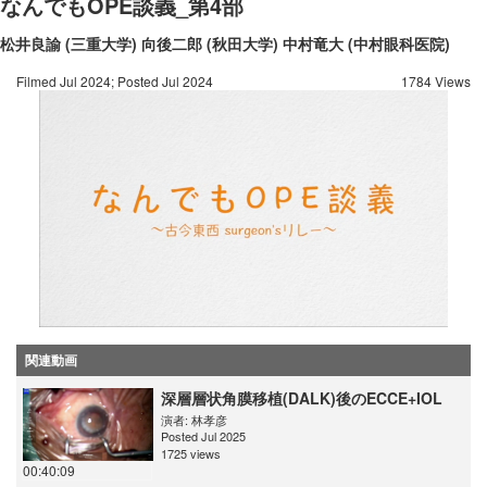
なんでもOPE談義_第4部
松井良諭 (三重大学)
向後二郎 (秋田大学)
中村竜大 (中村眼科医院)
Filmed Jul 2024; Posted Jul 2024
1784 Views
関連動画
深層層状角膜移植(DALK)後のECCE+IOL
演者:
林孝彦
Posted Jul 2025
1725 views
00:40:09