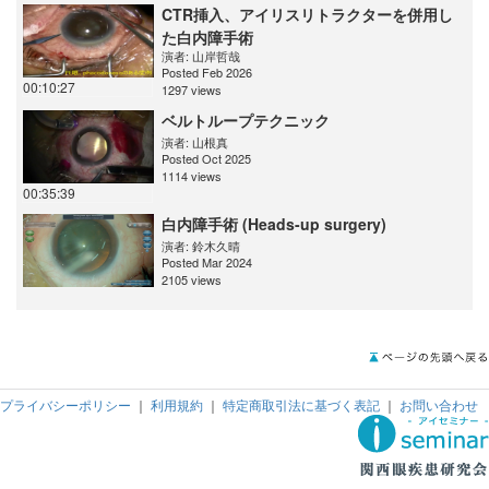
CTR挿入、アイリスリトラクターを併用し
た白内障手術
演者:
山岸哲哉
Posted Feb 2026
00:10:27
1297 views
ベルトループテクニック
演者:
山根真
Posted Oct 2025
1114 views
00:35:39
白内障手術 (Heads-up surgery)
演者:
鈴木久晴
Posted Mar 2024
2105 views
プライバシーポリシー
｜
利用規約
｜
特定商取引法に基づく表記
｜
お問い合わせ