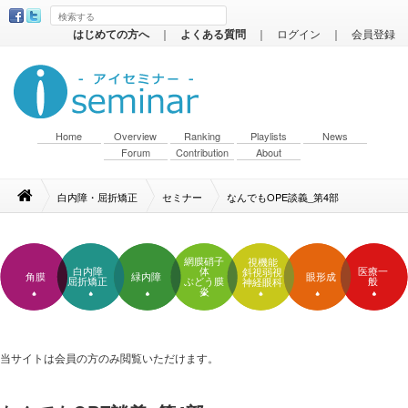
はじめての方へ
｜
よくある質問
｜
ログイン
｜
会員登録
Home
Overview
Ranking
Playlists
News
Forum
Contribution
About
白内障・屈折矯正
セミナー
なんでもOPE談義_第4部
網膜硝子
視機能
白内障
体
医療一
斜視弱視
角膜
緑内障
眼形成
屈折矯正
ぶどう膜
般
神経眼科
炎
当サイトは会員の方のみ閲覧いただけます。