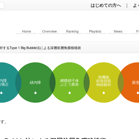
はじめての方へ
｜
よ
Home
Overview
Ranking
Playlists
News
F
するType 1 Big Bubble法による深層前層角膜移植術
視機能
内障
網膜硝子体
斜視弱視
緑内障
眼
折矯正
ぶどう膜炎
神経眼科
ます。