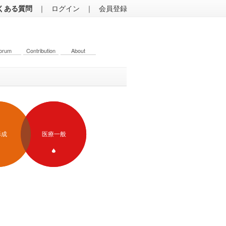
くある質問
｜
ログイン
｜
会員登録
orum
Contribution
About
形成
医療一般