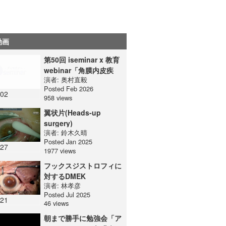
動画
第50回 iseminar x 教育
webinar「角膜内皮疾
演者:
奥村直毅
患」
Posted Feb 2026
:02
958 views
翼状片(Heads-up
surgery)
演者:
鈴木久晴
Posted Jan 2025
:27
1977 views
フックスジストロフィに
対するDMEK
演者:
林孝彦
Posted Jul 2025
:21
46 views
朝まで勝手に勉強会「ア